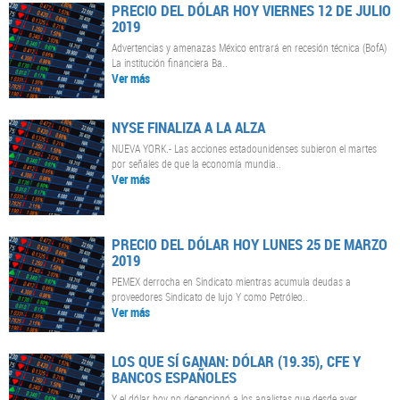
PRECIO DEL DÓLAR HOY VIERNES 12 DE JULIO
2019
Advertencias y amenazas México entrará en recesión técnica (BofA)
La institución financiera Ba..
Ver más
NYSE FINALIZA A LA ALZA
NUEVA YORK.- Las acciones estadounidenses subieron el martes
por señales de que la economía mundia..
Ver más
PRECIO DEL DÓLAR HOY LUNES 25 DE MARZO
2019
PEMEX derrocha en Sindicato mientras acumula deudas a
proveedores Sindicato de lujo Y como Petróleo..
Ver más
LOS QUE SÍ GANAN: DÓLAR (19.35), CFE Y
BANCOS ESPAÑOLES
Y el dólar hoy no decepcionó a los analistas que desde ayer