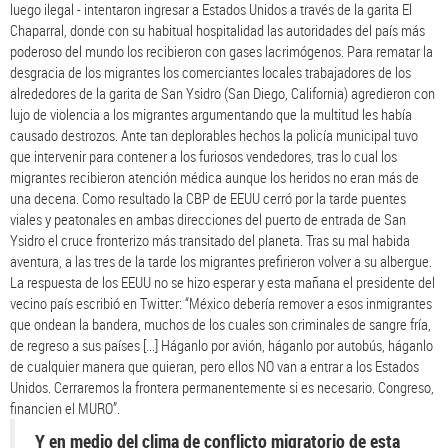
luego ilegal - intentaron ingresar a Estados Unidos a través de la garita El
Chaparral, donde con su habitual hospitalidad las autoridades del país más
poderoso del mundo los recibieron con gases lacrimógenos. Para rematar la
desgracia de los migrantes los comerciantes locales trabajadores de los
alrededores de la garita de San Ysidro (San Diego, California) agredieron con
lujo de violencia a los migrantes argumentando que la multitud les había
causado destrozos. Ante tan deplorables hechos la policía municipal tuvo
que intervenir para contener a los furiosos vendedores, tras lo cual los
migrantes recibieron atención médica aunque los heridos no eran más de
una decena. Como resultado la CBP de EEUU cerró por la tarde puentes
viales y peatonales en ambas direcciones del puerto de entrada de San
Ysidro el cruce fronterizo más transitado del planeta. Tras su mal habida
aventura, a las tres de la tarde los migrantes prefirieron volver a su albergue.
La respuesta de los EEUU no se hizo esperar y esta mañana el presidente del
vecino país escribió en Twitter: “México debería remover a esos inmigrantes
que ondean la bandera, muchos de los cuales son criminales de sangre fría,
de regreso a sus países [...] Háganlo por avión, háganlo por autobús, háganlo
de cualquier manera que quieran, pero ellos NO van a entrar a los Estados
Unidos. Cerraremos la frontera permanentemente si es necesario. Congreso,
financien el MURO”.
Y en medio del clima de conflicto migratorio de esta