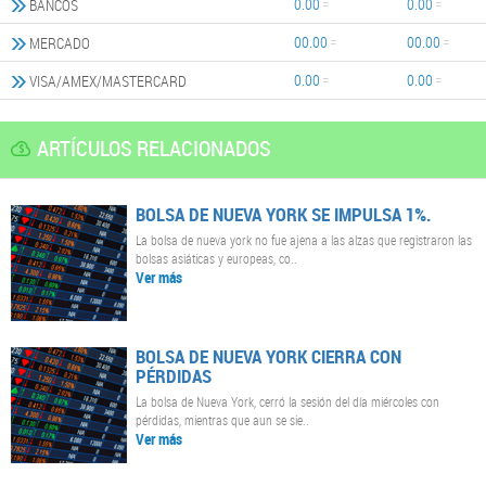
0.00
0.00
BANCOS
00.00
00.00
MERCADO
0.00
0.00
VISA/AMEX/MASTERCARD
ARTÍCULOS RELACIONADOS
BOLSA DE NUEVA YORK SE IMPULSA 1%.
La bolsa de nueva york no fue ajena a las alzas que registraron las
bolsas asiáticas y europeas, co..
Ver más
BOLSA DE NUEVA YORK CIERRA CON
PÉRDIDAS
La bolsa de Nueva York, cerró la sesión del día miércoles con
pérdidas, mientras que aun se sie..
Ver más