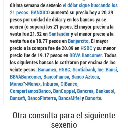
última semana de sexenio
el dólar sigue buscando los
21 pesos
.
BANXICO
aumentó su precio hoy a 20.39
pesos por unidad de dólar y en los bancos ya se
acerca (o supera) los 21 pesos. El mayor precio a la
venta fue 21.32 en
Santander
y el menor precio a la
venta fue de 18.77 pesos en
Banjercito
, El mayor
precio a la compra fue de 20.09 en
HSBC
y su menor
precio fue de 19.17 pesos en
BBVA Bancomer
. Todos
los siguientes bancos lo cotizaron por encima de los
veinte pesos:
Banamex
,
HSBC
,
Scotiabank
,
Ixe
,
Bansi
,
BBVABancomer
,
BancoFamsa
,
Banco Azteca
,
Monex
">
Monex
,
Inbursa
,
CIBanco
,
CompartamosBanco
,
BanCoppel
,
Bancrea
,
Bankaool
,
Bansefi
,
BancoFinterra
,
BancaMifel
y
Banorte
.
Otra consulta para el siguiente
sexenio