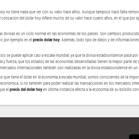
 hoy no tiene nada que ver con su valor hace años. Aunque tampoco hace falta remont
l cotizacion del dolar hoy difiere mucho de su valor hace cuatro años, en el que por e
las divisas es un ciclo normal en las economías de los países. Son cambios producido
ir, por ejemplo en el
precio dolar hoy
. Además, todo tipo de datos y de informaciones
ios se puede aplicar casi a escala mundial, ya que la divisa estadounidense pasa por se
ía y fuerza, que los estados de las economías desarrolladas tienen la mayor parte de 
 mercados internacionales también son realizadas en la divisa estadounidense en un 
 que tiene el dolar en la economía a escala mundial, somos conscientes de la import
n económica, si no también para poder realizar las transacciones en los mercados inte
que el
precio del dolar hoy
en última instancia afecta a la economía de su bolsillo co