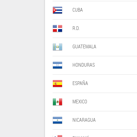
CUBA
R.D.
GUATEMALA
HONDURAS
ESPAÑA
MEXICO
NICARAGUA