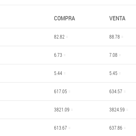
COMPRA
VENTA
82.82
88.78
6.73
7.08
5.44
5.45
617.05
634.57
3821.09
3824.59
613.67
637.86