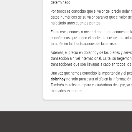
determinado.
Por todos es conocido que el valor del precio dolar
datos numéricos de su valor para ver que el valor de
ha bajado unos cuantos puntos.
Estas oscilaciones, o mejor dicho fluctuaciones de 
económicos que tienen el poder suficiente para influ
también en las fluctuaciones de las divisas.
Además, el precio en dolar hoy de los bienes y servic
transacción a nivel internacional. Es tal su hegemon
transacciones que son llevadas a cabo en todos los
Una vez que hemos conocido la importancia y el peso
dolar hoy
no solo para estar al día en la informació
También es relevante para el ciudadano de a pie, ya 
mercados exteriores.