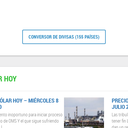
CONVERSOR DE DIVISAS (155 PAÍSES)
R HOY
DÓLAR HOY – MIÉRCOLES 8
PRECIO
0
JULIO 
to inoportuno para iniciar proceso
Las tribu
no de OMS Y el que sigue sufriendo
tener fin
...
dan un res