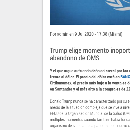
Por
admin
en
9 Jul 2020 - 17:38
(Miami)
Trump elige momento inoportun
abandono de OMS
Y el que sigue sufriendo daño colateral por las
frente al dólar. El precio del dólar está en
BANX
Citibanamex, el precio más bajo a la venta es d
en Santander y el más alto a la compra es de 2
Donald Trump nunca se ha caracterizado por su se
medio de la situación compleja que se vive a niv
EEUU de la Organización Mundial de la Salud (OMS
múltiples momentos cuando también había fundam
organismo de salud ante la pandemia del nuevo c