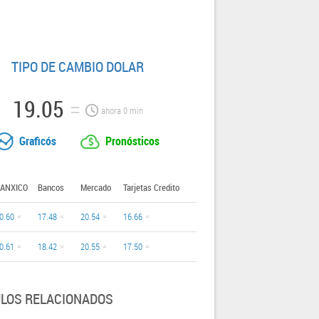
TIPO DE CAMBIO DOLAR
19.05
ahora
0
min
Graficós
Pronósticos
ANXICO
Bancos
Mercado
Tarjetas Credito
0.60
17.48
20.54
16.66
0.61
18.42
20.55
17.50
ULOS RELACIONADOS