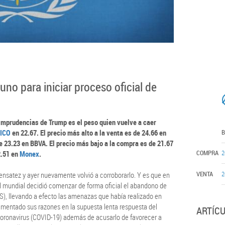
o para iniciar proceso oficial de
 imprudencias de Trump es el peso quien vuelve a caer
B
ICO
en 22.67. El precio más alto a la venta es de 24.66 en
e 23.23 en BBVA. El precio más bajo a la compra es de 21.67
COMPRA
2
2.51 en
Monex
.
VENTA
2
nsatez y ayer nuevamente volvió a corroborarlo. Y es que en
el mundial decidió comenzar de forma oficial el abandono de
), llevando a efecto las amenazas que había realizado en
entado sus razones en la supuesta lenta respuesta del
ARTÍC
oronavirus (COVID-19) además de acusarlo de favorecer a