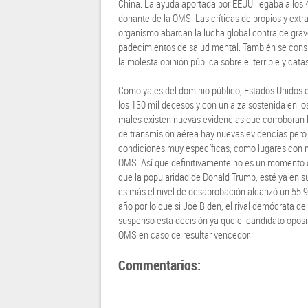
China. La ayuda aportada por EEUU llegaba a los 
donante de la OMS. Las críticas de propios y ext
organismo abarcan la lucha global contra de gra
padecimientos de salud mental. También se consid
la molesta opinión pública sobre el terrible y ca
Como ya es del dominio público, Estados Unidos es
los 130 mil decesos y con un alza sostenida en los
males existen nuevas evidencias que corroboran l
de transmisión aérea hay nuevas evidencias pero n
condiciones muy específicas, como lugares con m
OMS. Así que definitivamente no es un momento 
que la popularidad de Donald Trump, esté ya en su
es más el nivel de desaprobación alcanzó un 55.9%
año por lo que si Joe Biden, el rival demócrata d
suspenso esta decisión ya que el candidato oposit
OMS en caso de resultar vencedor.
Commentarios: