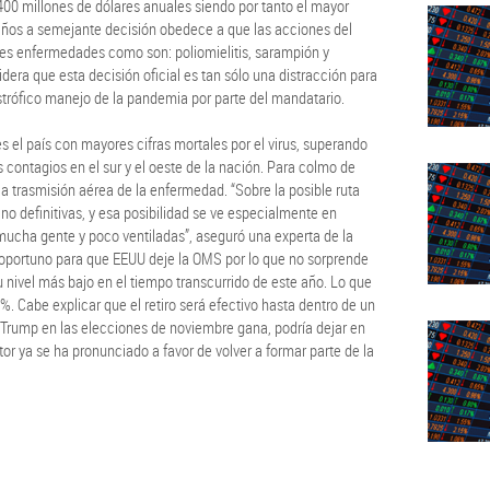
400 millones de dólares anuales siendo por tanto el mayor
raños a semejante decisión obedece a que las acciones del
ves enfermedades como son: poliomielitis, sarampión y
era que esta decisión oficial es tan sólo una distracción para
tastrófico manejo de la pandemia por parte del mandatario.
 el país con mayores cifras mortales por el virus, superando
 contagios en el sur y el oeste de la nación. Para colmo de
a trasmisión aérea de la enfermedad. “Sobre la posible ruta
o definitivas, y esa posibilidad se ve especialmente en
ucha gente y poco ventiladas”, aseguró una experta de la
oportuno para que EEUU deje la OMS por lo que no sorprende
 nivel más bajo en el tiempo transcurrido de este año. Lo que
. Cabe explicar que el retiro será efectivo hasta dentro de un
e Trump en las elecciones de noviembre gana, podría dejar en
or ya se ha pronunciado a favor de volver a formar parte de la