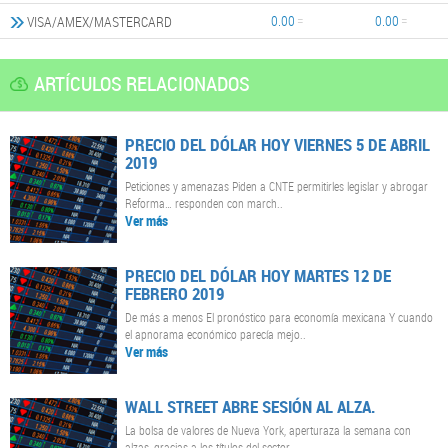
0.00
0.00
VISA/AMEX/MASTERCARD
ARTÍCULOS RELACIONADOS
PRECIO DEL DÓLAR HOY VIERNES 5 DE ABRIL
2019
Peticiones y amenazas Piden a CNTE permitirles legislar y abrogar
Reforma… responden con march..
Ver más
PRECIO DEL DÓLAR HOY MARTES 12 DE
FEBRERO 2019
De más a menos El pronóstico para economía mexicana Y cuando
el apnorama económico parecía mejo..
Ver más
WALL STREET ABRE SESIÓN AL ALZA.
La bolsa de valores de Nueva York, aperturaza la semana con
alzas, gracias a los títulos del sector..