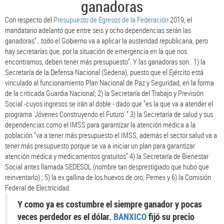
ganadoras
Con respecto del
Presupuesto de Egresos de la Federación
2019, el
mandatario adelantó que entre seis y ocho dependencias serán las
ganadoras"...todo el Gobierno va a aplicar la austeridad republicana, pero
hay secretarías que, por la situación de emergencia en la que nos
encontramos, deben tener más presupuesto". Y las ganadoras son.. 1) la
Secretaría de la Defensa Nacional (Sedena), puesto que el Ejército está
vinculado al funcionamiento Plan Nacional de Paz y Seguridad, en la forma
de la criticada Guardia Nacional; 2) la Secretaría del Trabajo y Previsión
Social -cuyos ingresos se irán al doble - dado que "es la que va a atender el
programa 'Jóvenes Construyendo el Futuro' " 3) la Secretaría de salud y sus
dependencias como el IMSS para garantizar la atención médica a la
población "va a tener más presupuesto el IMSS, además el sector salud va a
tener más presupuesto porque se va a iniciar un plan para garantizar
atención médica y medicamentos gratuitos" 4) la Secretaría de Bienestar
Social antes llamada SEDESOL (nombre tan desprestigiado que hubo que
reinventarlo) ; 5) la ex gallina de los huevos de oro, Pemex y 6) la Comisión
Federal de Electricidad.
Y como ya es costumbre el siempre ganador y pocas
veces perdedor es el dólar.
BANXICO
fijó su precio