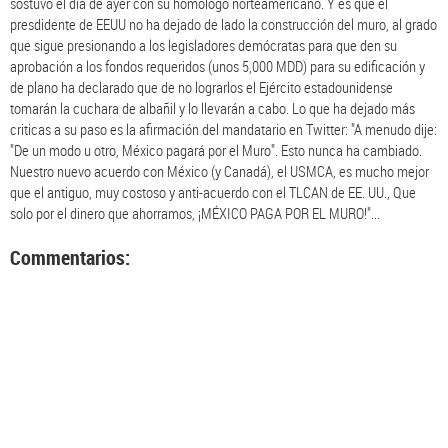
sostuvo el día de ayer con su homólogo norteamericano. Y es que el
presdidente de EEUU no ha dejado de lado la construcción del muro, al grado
que sigue presionando a los legisladores demócratas para que den su
aprobación a los fondos requeridos (unos 5,000 MDD) para su edificación y
de plano ha declarado que de no lograrlos el Ejército estadounidense
tomarán la cuchara de albañil y lo llevarán a cabo. Lo que ha dejado más
criticas a su paso es la afirmación del mandatario en Twitter: "A menudo dije:
"De un modo u otro, México pagará por el Muro". Esto nunca ha cambiado.
Nuestro nuevo acuerdo con México (y Canadá), el USMCA, es mucho mejor
que el antiguo, muy costoso y anti-acuerdo con el TLCAN de EE. UU., Que
solo por el dinero que ahorramos, ¡MÉXICO PAGA POR EL MURO!"...
Commentarios: