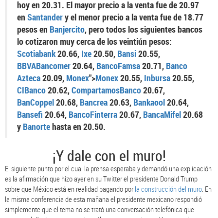
hoy en 20.31. El mayor precio a la venta fue de 20.97
en
Santander
y el menor precio a la venta fue de 18.77
pesos en
Banjercito
, pero todos los siguientes bancos
lo cotizaron muy cerca de los veintiún pesos:
Scotiabank
20.66,
Ixe
20.50,
Bansi
20.55,
BBVABancomer
20.64,
BancoFamsa
20.71,
Banco
Azteca
20.09,
Monex
">
Monex
20.55,
Inbursa
20.55,
CIBanco
20.62,
CompartamosBanco
20.67,
BanCoppel
20.
6
8,
Bancrea
20.63,
Bankaool
20.64,
Bansefi
20.64,
BancoFinterra
20.67,
BancaMifel
20.
6
8
y
Banorte
hasta en 20.50.
¡Y dale con el muro!
El siguiente punto por el cual la prensa esperaba y demandó una explicación
es la afirmación que hizo ayer en su Twitter el presidente Donald Trump
sobre que México
está en realidad pagando por
la
construcción del muro
. En
la misma conferencia de esta mañana el presidente mexicano respondió
simplemente que el tema no se trató una conversación telefónica que