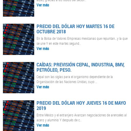
Ver más
PRECIO DEL DÓLAR HOY MARTES 16 DE
OCTUBRE 2018
En la Bolsa de Valores Empresas mexicanas que repuntan…y la que
se une Y en este martes segund..
Ver más
CAÍDAS: PREVISIÓN CEPAL, INDUSTRIA, BMV,
PETRÓLEO, PESO.
Cepal son las siglas para el organismo dependiente de la
Organización de las Naciones Unidas, cuyo ..
Ver más
PRECIO DEL DÓLAR HOY JUEVES 16 DE MAYO
2019
Entre México y el extranjero Avanzan negociaciones de arenceles al
acero y aluminio Y después de c..
Ver más