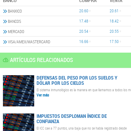
BANCO
COMPRA
VENTA
20.60
20.61
BANXICO
17.48
18.42
BANCOS
20.54
20.55
MERCADO
16.66
17.50
VISA/AMEX/MASTERCARD
ARTÍCULOS RELACIONADOS
DEFENSAS DEL PESO POR LOS SUELOS Y
DÓLAR POR LOS CIELOS
El sistema inmunológico es la manera en que llamamos a todos los m
Ver más
IMPUESTOS DESPLOMAN ÍNDICE DE
CONFIANZA
El ICC cae a 77 puntos, una baja que no se había registrado desde