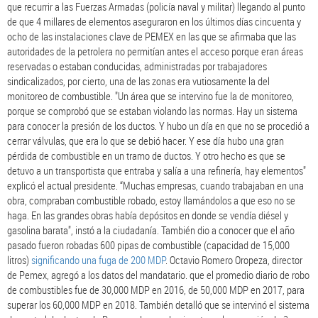
que recurrir a las Fuerzas Armadas (policía naval y militar) llegando al punto
de que 4 millares de elementos aseguraron en los últimos días cincuenta y
ocho de las instalaciones clave de PEMEX en las que se afirmaba que las
autoridades de la petrolera no permitían antes el acceso porque eran áreas
reservadas o estaban conducidas, administradas por trabajadores
sindicalizados, por cierto, una de las zonas era vutiosamente la del
monitoreo de combustible. "Un área que se intervino fue la de monitoreo,
porque se comprobó que se estaban violando las normas. Hay un sistema
para conocer la presión de los ductos. Y hubo un día en que no se procedió a
cerrar válvulas, que era lo que se debió hacer. Y ese día hubo una gran
pérdida de combustible en un tramo de ductos. Y otro hecho es que se
detuvo a un transportista que entraba y salía a una refinería, hay elementos"
explicó el actual presidente. “Muchas empresas, cuando trabajaban en una
obra, compraban combustible robado, estoy llamándolos a que eso no se
haga. En las grandes obras había depósitos en donde se vendía diésel y
gasolina barata", instó a la ciudadanía. También dio a conocer que el año
pasado fueron robadas 600 pipas de combustible (capacidad de 15,000
litros)
significando una fuga de 200 MDP
. Octavio Romero Oropeza, director
de Pemex, agregó a los datos del mandatario. que el promedio diario de robo
de combustibles fue de 30,000 MDP en 2016, de 50,000 MDP en 2017, para
superar los 60,000 MDP en 2018. También detalló que se intervinó el sistema