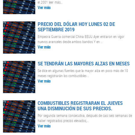
el 2001 leer más..
Ver más
PRECIO DEL DÓLAR HOY LUNES 02 DE
SEPTIEMBRE 2019
Empeora Guerra comercial China EEUU Ayer entraron en vigor
nuevos aranceles desde ambos bandos Y en ..
Ver más
SE TENDRÁN LAS MAYORES ALZAS EN MESES
Se dice en algunas fuentes que la mayor alza en poco más de 10
meses registrarán los combustibles ..
Ver más
COMBUSTIBLES REGISTRARAN EL JUEVES
UNA DISMINUCIÓN DE SUS PRECIOS.
Por segunda semana consecutiva, después de casi seis semanas de
haber registrados precios elevados,..
Ver más