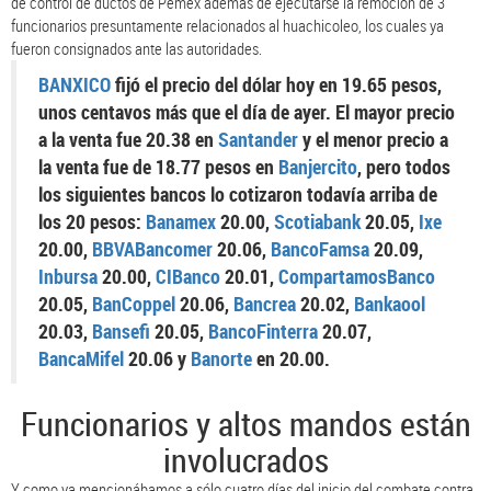
de control de ductos de Pemex ademas de ejecutarse la remoción de 3
funcionarios presuntamente relacionados al huachicoleo, los cuales ya
fueron consignados ante las autoridades.
BANXICO
fijó el precio del dólar hoy en 19.65 pesos,
unos centavos más que el día de ayer. El mayor precio
a la venta fue 20.38 en
Santander
y el menor precio a
la venta fue de 18.77 pesos en
Banjercito
, pero todos
los siguientes bancos lo cotizaron todavía arriba de
los 20 pesos:
Banamex
20.00,
Scotiabank
20.05,
Ixe
20.00,
BBVABancomer
20.06,
BancoFamsa
20.09,
Inbursa
20.00,
CIBanco
20.01,
CompartamosBanco
20.05,
BanCoppel
20.06,
Bancrea
20.02,
Bankaool
20.03,
Bansefi
20.05,
BancoFinterra
20.07,
BancaMifel
20.06 y
Banorte
en 20.00.
Funcionarios y altos mandos están
involucrados
Y como ya mencionábamos a sólo cuatro días del inicio del combate contra