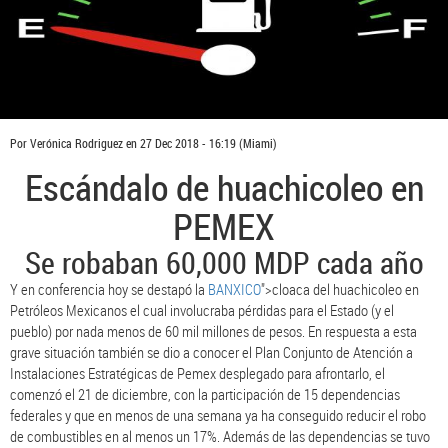
Por
Verónica Rodriguez
en
27 Dec 2018 - 16:19
(Miami)
Escándalo de huachicoleo en
PEMEX
Se robaban 60,000 MDP cada año
Y en conferencia hoy se destapó la
BANXICO
">cloaca del huachicoleo en
Petróleos Mexicanos el cual involucraba pérdidas para el Estado (y el
pueblo) por nada menos de 60 mil millones de pesos. En respuesta a esta
grave situación también se dio a conocer el Plan Conjunto de Atención a
Instalaciones Estratégicas de Pemex desplegado para afrontarlo, el
comenzó el 21 de diciembre, con la participación de 15 dependencias
federales y que en menos de una semana ya ha conseguido reducir el robo
de combustibles en al menos un 17%. Además de las dependencias se tuvo