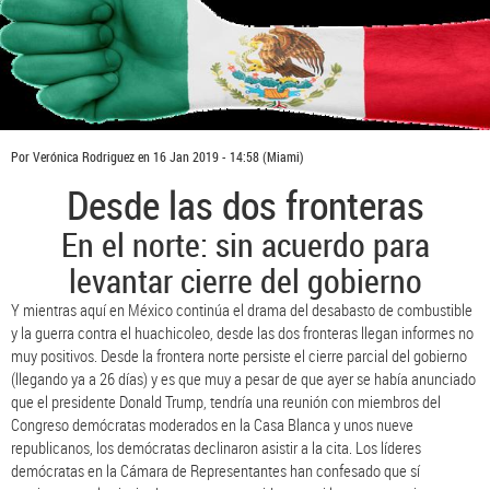
Por
Verónica Rodriguez
en
16 Jan 2019 - 14:58
(Miami)
Desde las dos fronteras
En el norte: sin acuerdo para
levantar cierre del gobierno
Y mientras aquí en México continúa el drama del desabasto de combustible
y la guerra contra el huachicoleo, desde las dos fronteras llegan informes no
muy positivos. Desde la frontera norte persiste el cierre parcial del gobierno
(llegando ya a 26 días) y es que muy a pesar de que ayer se había anunciado
que el presidente Donald Trump, tendría una reunión con miembros del
Congreso demócratas moderados en la Casa Blanca y unos nueve
republicanos, los demócratas declinaron asistir a la cita. Los líderes
demócratas en la Cámara de Representantes han confesado que sí