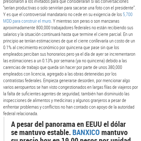
presionaron a los invitados para que consideraran si las conversaciones
"serían productivas o solo servirían para sacarse una foto con el presidente".
Y es que el controversial mandatario no cede en su exigencia de los
5,700
MDD para construir el muro
. Y mientras son peras o son manzanas
aproximadamente 800,000 trabajadores federales no están recibiendo sus
salarios y la situación continuará hasta que termine el cierre parcial. En un
principio ae tenían estimaciones de que el cierre conllevaría un costo de un
0.1% al crecimiento económico por quincena que pase sin que los
empleados perciban sus honorarios pero ya el día de ayer se incrementaron
las estimaciones a un 0.13% por semana (ya no quincena) debido a las
carencias de trabajo que queda sin hacer por parte de unos 380,000
empleados con licencia, agregado a las obras deteneidas por los
contratistas federales. Empieza generarse desorden, por mencionar algo
varios aeropuertos se han visto congestionados en largas filas de viajeros por
la falta de suficientes agentes de seguridad, también han disminuido las
inspecciones de alimentos y medicinas y algunos granjeros a pesar de
enfrentar problemas y conflictos no han contado con apoyo de la autoridad
federal relacionada.
A pesar del panorama en EEUU el dólar
se mantuvo estable.
BANXICO
mantuvo
su precio hoy en 19.00 pesos por unidad