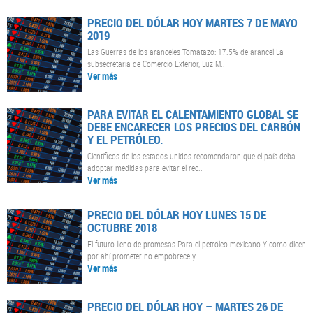
PRECIO DEL DÓLAR HOY MARTES 7 DE MAYO
2019
Las Guerras de los aranceles Tomatazo: 17.5% de arancel La
subsecretaria de Comercio Exterior, Luz M..
Ver más
PARA EVITAR EL CALENTAMIENTO GLOBAL SE
DEBE ENCARECER LOS PRECIOS DEL CARBÓN
Y EL PETRÓLEO.
Científicos de los estados unidos recomendaron que el país deba
adoptar medidas para evitar el rec..
Ver más
PRECIO DEL DÓLAR HOY LUNES 15 DE
OCTUBRE 2018
El futuro lleno de promesas Para el petróleo mexicano Y como dicen
por ahí prometer no empobrece y..
Ver más
PRECIO DEL DÓLAR HOY – MARTES 26 DE