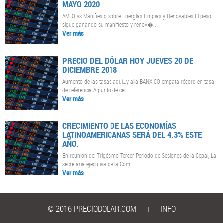
MAYO 2020
AMLO vs Manifiesto sobre Energías Limpias y Renovables El peso
sigue ganando su manifiesto y renov�..
Ver más
PRECIO DEL DÓLAR HOY JUEVES 20 DE
DICIEMBRE 2018
Aumento de las tasas aquí…y allá BANXICO empata récord en tasa
de referencia A punto de cer..
Ver más
CRECIMIENTO DE LAS ECONOMÍAS
LATINOAMERICANAS SERÁ DEL 4.3% ESTE
AÑO.
En reunión del Trigésimo Tercer Periodo de Sesiones de la Cepal, La
secretaria ejecutiva de la Com..
Ver más
© 2016 PRECIODOLAR.COM
INFO
|