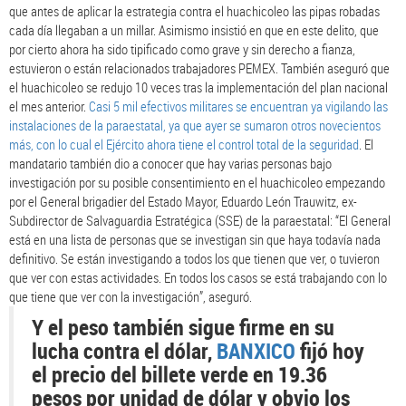
que antes de aplicar la estrategia contra el huachicoleo las pipas robadas
cada día llegaban a un millar. Asimismo insistió en que en este delito, que
por cierto ahora ha sido tipificado como grave y sin derecho a fianza,
estuvieron o están relacionados trabajadores PEMEX. También aseguró que
el huachicoleo se redujo 10 veces tras la implementación del plan nacional
el mes anterior.
Casi 5 mil efectivos militares se encuentran ya vigilando las
instalaciones de la paraestatal, ya que ayer se sumaron otros novecientos
más, con lo cual el Ejército ahora tiene el control total de la seguridad
. El
mandatario también dio a conocer que hay varias personas bajo
investigación por su posible consentimiento en el huachicoleo empezando
por el General brigadier del Estado Mayor, Eduardo León Trauwitz, ex-
Subdirector de Salvaguardia Estratégica (SSE) de la paraestatal: “El General
está en una lista de personas que se investigan sin que haya todavía nada
definitivo. Se están investigando a todos los que tienen que ver, o tuvieron
que ver con estas actividades. En todos los casos se está trabajando con lo
que tiene que ver con la investigación”, aseguró.
Y el peso también sigue firme en su
lucha contra el dólar,
BANXICO
fijó hoy
el precio del billete verde en 19.36
pesos por unidad de dólar y obvio los