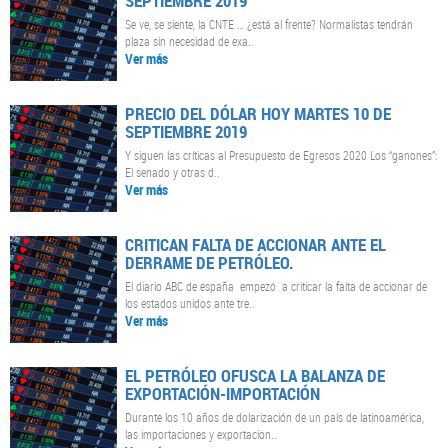
SEPTIEMBRE 2019
Se ve, se siente, la CNTE … ¿está al frente? Normalistas tendrán
plaza sin necesidad de exa..
Ver más
PRECIO DEL DÓLAR HOY MARTES 10 DE
SEPTIEMBRE 2019
Y siguen las críticas al Presupuesto de Egresos 2020 Los “ganones”:
El senado y otras d..
Ver más
CRITICAN FALTA DE ACCIONAR ANTE EL
DERRAME DE PETRÓLEO.
El diario ABC de españa empezó a criticar la falta de accionar de
los estados unidos ante tre..
Ver más
EL PETRÓLEO OFUSCA LA BALANZA DE
EXPORTACIÓN-IMPORTACIÓN
Durante los 10 años de dolarización de un país de latinoamérica,
las importaciones y exportacion..