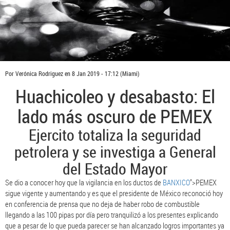
Por
Verónica Rodriguez
en
8 Jan 2019 - 17:12
(Miami)
Huachicoleo y desabasto: El
lado más oscuro de PEMEX
Ejercito totaliza la seguridad
petrolera y se investiga a General
del Estado Mayor
Se dio a conocer hoy que la vigilancia en los ductos de
BANXICO
">PEMEX
sigue vigente y aumentando y es que el presidente de México reconoció hoy
en conferencia de prensa que no deja de haber robo de combustible
llegando a las 100 pipas por día pero tranquilizó a los presentes explicando
que a pesar de lo que pueda parecer se han alcanzado logros importantes ya