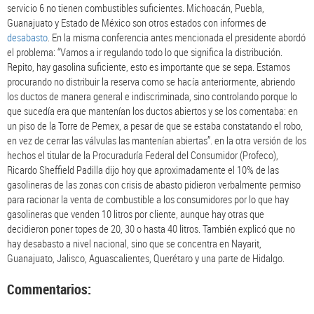
servicio 6 no tienen combustibles suficientes. Michoacán, Puebla,
Guanajuato y Estado de México son otros estados con informes de
desabasto
. En la misma conferencia antes mencionada el presidente abordó
el problema: “Vamos a ir regulando todo lo que significa la distribución.
Repito, hay gasolina suficiente, esto es importante que se sepa. Estamos
procurando no distribuir la reserva como se hacía anteriormente, abriendo
los ductos de manera general e indiscriminada, sino controlando porque lo
que sucedía era que mantenían los ductos abiertos y se los comentaba: en
un piso de la Torre de Pemex, a pesar de que se estaba constatando el robo,
en vez de cerrar las válvulas las mantenían abiertas”. en la otra versión de los
hechos el titular de la Procuraduría Federal del Consumidor (Profeco),
Ricardo Sheffield Padilla dijo hoy que aproximadamente el 10% de las
gasolineras de las zonas con crisis de abasto pidieron verbalmente permiso
para racionar la venta de combustible a los consumidores por lo que hay
gasolineras que venden 10 litros por cliente, aunque hay otras que
decidieron poner topes de 20, 30 o hasta 40 litros. También explicó que no
hay desabasto a nivel nacional, sino que se concentra en Nayarit,
Guanajuato, Jalisco, Aguascalientes, Querétaro y una parte de Hidalgo.
Commentarios: