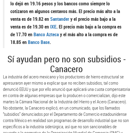
lo dejó en 19.16 pesos y los bancos como siempre lo
cotizaron en algunos centavos más. El precio más alto a la
venta es de 19.82 en
Santander
y el precio más bajo a la
venta es de 19.30 en
IXE
. El precio más bajo a la compra es
de 17.70 en
Banco Azteca
y el más alto a la compra es de
18.85 en
Banco Base
.
Sí ayudan pero no son subsidios -
Canacero
La industria del acero mexicano y los productores de hierro estructural se
apresuraron ayer mismo a explicar que no reciben subsidios, tal como
denunció EEUU y que por ello anunció que aplicará una cuota compensatoria
en contra de algunas empresas que lo producen o comercializan, dijo este
martes la Cámara Nacional de la Industria del Hierro y el Acero (Canacero).
No obstante, la Canacero explicó, en un comunicado, que los llamados
“subsidios” denunciados por el Departamento de Comercio estadounidense
contra México en realidad son programas de desarrollo industrial que no son
específicos a la industria siderúrgica, así que no son sancionables de
acuerdo a la normativa de la Organización Mundial de Comercio (OMC) y