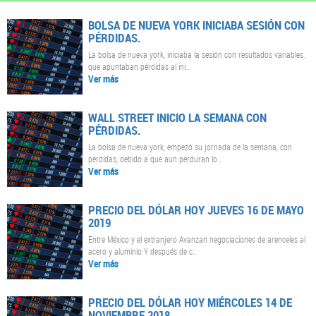
BOLSA DE NUEVA YORK INICIABA SESIÓN CON
PÉRDIDAS.
La bolsa de nueva york, iniciaba la sesión con resultados variables,
que apuntaban pérdidas al ini..
Ver más
WALL STREET INICIO LA SEMANA CON
PÉRDIDAS.
La bolsa de nueva york, empezó su jornada de la semana, con
pérdidas, debido a que aun perduran lo..
Ver más
PRECIO DEL DÓLAR HOY JUEVES 16 DE MAYO
2019
Entre México y el extranjero Avanzan negociaciones de arenceles al
acero y aluminio Y después de c..
Ver más
PRECIO DEL DÓLAR HOY MIÉRCOLES 14 DE
NOVIEMBRE 2018