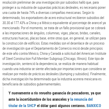
resolución preliminar de una investigación por subsidios halló que, para
proteger a su industria de supuestas prácticas desleales, es necesario poner
una cuota de hasta 74% a diversas compañías mexicanas. Según lo
determinado, los exportadores de acero estructural recibieron subsidios del
30.30 al 177.43% a China y a México equivalente al porcentaje de arancel ya
mencionado. Por el momento, se trata de un fallo provisional que se cobrará
a las importaciones de ángulos, columnas, vigas, placas, bridas, canales,
estructuras huecas, placas base, entre otras que, en general, se utilizan para
la construcción de edificios. Estas medidas son el desenlace de un proceso
de investigación que el Departamento de Comercio inició desde principios
de este año contra México, China y Canadá a solicitud del American Institute
of Steel Construction Full Member Subgroup (Chicago, Illinois). Este tipo de
investigación, sentenció la dependencia, se realiza de manera habitual
cuando una industria se siente afectada por importaciones que considera se
realizan por medio de prácticas desleales (dumping y subsidios). Finalmente,
dicha investigación ha determinado que la industria acerera mexicana es
beneficiaria de subsidios gubernamentales.
Y nuevamente a río revuelto ganancia de pescadores, ya que
ante la incertidumbre de los aranceles y
la renuncia del
titular de la SHCP
el dólar ganó algunos centavos.
BANXICO