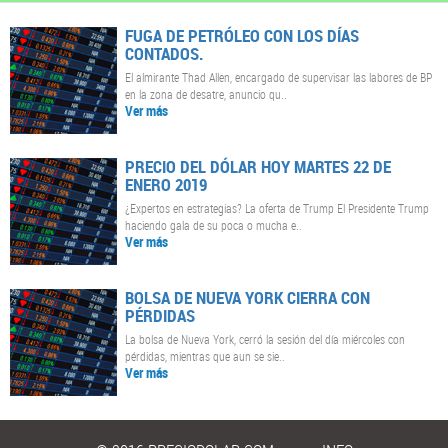
FUGA DE PETRÓLEO CON LOS DÍAS
CONTADOS.
El almirante Thad Allen, encargado de supervisar las labores de BP
en la zona de desatre, anuncio qu..
Ver más
PRECIO DEL DÓLAR HOY MARTES 22 DE
ENERO 2019
¿Expertos en estrategias? La oferta de Trump El Presidente Trump
haciendo gala de su poca o mucha e..
Ver más
BOLSA DE NUEVA YORK CIERRA CON
PÉRDIDAS
La bolsa de Nueva York, cerró la sesión del día miércoles con
pérdidas, mientras que aun se sie..
Ver más