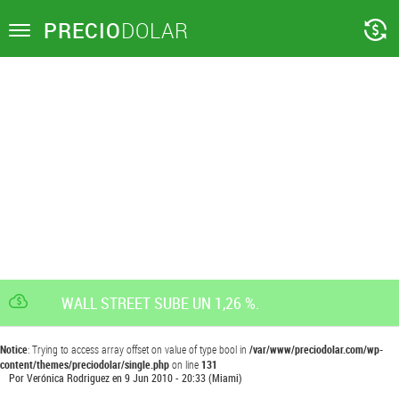
PRECIO
DOLAR
Toggle
navigation
WALL STREET SUBE UN 1,26 %.
Notice
: Trying to access array offset on value of type bool in
/var/www/preciodolar.com/wp-
content/themes/preciodolar/single.php
on line
131
Por
Verónica Rodriguez
en
9 Jun 2010 - 20:33
(Miami)