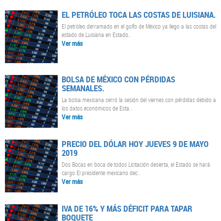
EL PETRÓLEO TOCA LAS COSTAS DE LUISIANA.
El petróleo derramado en el golfo de México ya llego a las costas del
estado de Luisiana en Estado..
Ver más
BOLSA DE MÉXICO CON PÉRDIDAS
SEMANALES.
La bolsa mexicana cerró la sesión del viernes con pérdidas debido a
los datos económicos de Esta..
Ver más
PRECIO DEL DÓLAR HOY JUEVES 9 DE MAYO
2019
Dos Bocas en boca de todos Licitación desierta, el Estado se hará
cargo El presidente mexicano dec..
Ver más
IVA DE 16% Y MÁS DÉFICIT PARA TAPAR
BOQUETE