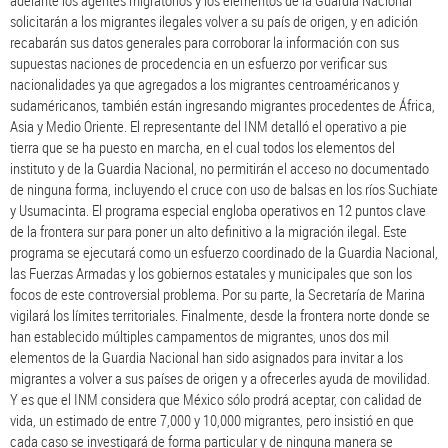
adelante los agentes migratorios y los elementos de la Guardia Nacional
solicitarán a los migrantes ilegales volver a su país de origen, y en adición
recabarán sus datos generales para corroborar la información con sus
supuestas naciones de procedencia en un esfuerzo por verificar sus
nacionalidades ya que agregados a los migrantes centroaméricanos y
sudaméricanos, también están ingresando migrantes procedentes de África,
Asia y Medio Oriente. El representante del INM detalló el operativo a pie
tierra que se ha puesto en marcha, en el cual todos los elementos del
instituto y de la Guardia Nacional, no permitirán el acceso no documentado
de ninguna forma, incluyendo el cruce con uso de balsas en los ríos Suchiate
y Usumacinta. El programa especial engloba operativos en 12 puntos clave
de la frontera sur para poner un alto definitivo a la migración ilegal. Este
programa se ejecutará como un esfuerzo coordinado de la Guardia Nacional,
las Fuerzas Armadas y los gobiernos estatales y municipales que son los
focos de este controversial problema. Por su parte, la Secretaría de Marina
vigilará los límites territoriales. Finalmente, desde la frontera norte donde se
han establecido múltiples campamentos de migrantes, unos dos mil
elementos de la Guardia Nacional han sido asignados para invitar a los
migrantes a volver a sus países de origen y a ofrecerles ayuda de movilidad.
Y es que el INM considera que México sólo prodrá aceptar, con calidad de
vida, un estimado de entre 7,000 y 10,000 migrantes, pero insistió en que
cada caso se investigará de forma particular y de ninguna manera se