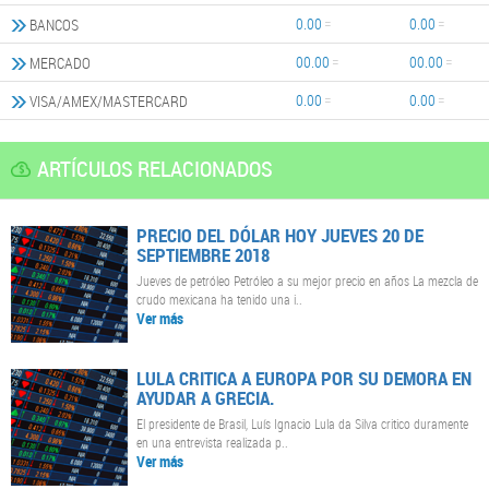
0.00
0.00
BANCOS
00.00
00.00
MERCADO
0.00
0.00
VISA/AMEX/MASTERCARD
ARTÍCULOS RELACIONADOS
PRECIO DEL DÓLAR HOY JUEVES 20 DE
SEPTIEMBRE 2018
Jueves de petróleo Petróleo a su mejor precio en años La mezcla de
crudo mexicana ha tenido una i..
Ver más
LULA CRITICA A EUROPA POR SU DEMORA EN
AYUDAR A GRECIA.
El presidente de Brasil, Luís Ignacio Lula da Silva critico duramente
en una entrevista realizada p..
Ver más