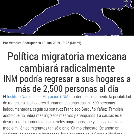
Por
Verónica Rodriguez
en
19 Jun 2019 - 9:22
(Miami)
Política migratoria mexicana
cambiará radicalmente
INM podría regresar a sus hogares a
más de 2,500 personas al día
El
Instituto Nacional de Migración (INM)
contempla seriamente la posibilidad
de regresar a sus hogares diariamente a unas dos mil 500 personas
indocumentadas, según su portavoz Francisco Garduño Yáñez. También
acotó que no habrá más ingresos masivos y anárquicos. La causas es el
desmesurado aumento en los niveles migratorios que ya casi alcanzan el
medio millón de migrantes tan sólo en el último trimestre. De ahora en