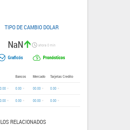
TIPO DE CAMBIO DOLAR
NaN
ahora
0
min
Graficós
Pronósticos
Bancos
Mercado
Tarjetas Credito
0.00
0.00
00.00
0.00
0.00
0.00
00.00
0.00
ULOS RELACIONADOS