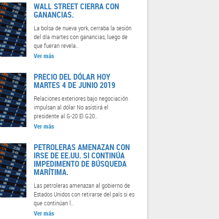
WALL STREET CIERRA CON
GANANCIAS.
La bolsa de nueva york, cerraba la sesión
del día martes con ganancias, luego de
que fueran revela..
Ver más
PRECIO DEL DÓLAR HOY
MARTES 4 DE JUNIO 2019
Relaciones exteriores bajo negociación
impulsan al dólar No asistirá el
presidente al G-20 El G20..
Ver más
PETROLERAS AMENAZAN CON
IRSE DE EE.UU. SI CONTINÚA
IMPEDIMENTO DE BÚSQUEDA
MARÍTIMA.
Las petroleras amenazan al gobierno de
Estados Unidos con retirarse del país si es
que continúan l..
Ver más