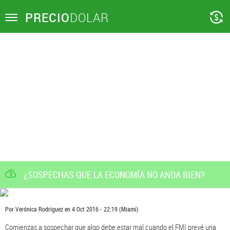
PRECIO
DOLAR
Toggle
navigation
¿SOSPECHAS QUE LA ECONOMÍA NO ANDA BIEN?
Por
Verónica Rodriguez
en
4 Oct 2016 - 22:19
(Miami)
Comienzas a sospechar que algo debe estar mal cuando el FMI prevé una