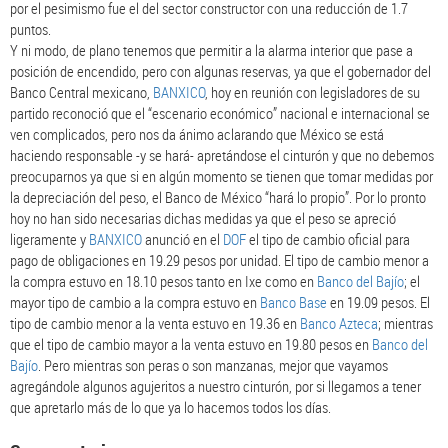
por el pesimismo fue el del sector constructor con una reducción de 1.7
puntos.
Y ni modo, de plano tenemos que permitir a la alarma interior que pase a
posición de encendido, pero con algunas reservas, ya que el gobernador del
Banco Central mexicano,
BANXICO
, hoy en reunión con legisladores de su
partido reconoció que el “escenario económico” nacional e internacional se
ven complicados, pero nos da ánimo aclarando que México se está
haciendo responsable -y se hará- apretándose el cinturón y que no debemos
preocuparnos ya que si en algún momento se tienen que tomar medidas por
la depreciación del peso, el Banco de México “hará lo propio”. Por lo pronto
hoy no han sido necesarias dichas medidas ya que el peso se apreció
ligeramente y
BANXICO
anunció en el
DOF
el tipo de cambio oficial para
pago de obligaciones en 19.29 pesos por unidad. El tipo de cambio menor a
la compra estuvo en 18.10 pesos tanto en Ixe como en
Banco del Bajío
; el
mayor tipo de cambio a la compra estuvo en
Banco Base
en 19.09 pesos. El
tipo de cambio menor a la venta estuvo en 19.36 en
Banco Azteca
; mientras
que el tipo de cambio mayor a la venta estuvo en 19.80 pesos en
Banco del
Bajío
. Pero mientras son peras o son manzanas, mejor que vayamos
agregándole algunos agujeritos a nuestro cinturón, por si llegamos a tener
que apretarlo más de lo que ya lo hacemos todos los días.