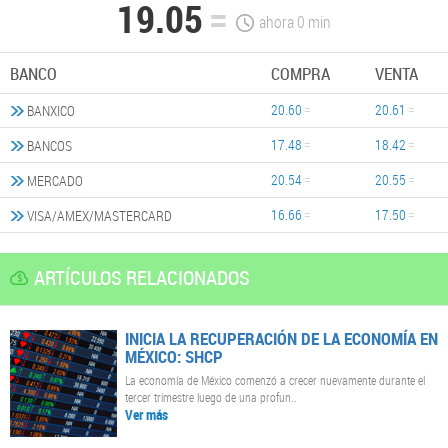
19.05
ahora
0
min
BANCO
COMPRA
VENTA
20.60
20.61
BANXICO
17.48
18.42
BANCOS
20.54
20.55
MERCADO
16.66
17.50
VISA/AMEX/MASTERCARD
ARTÍCULOS RELACIONADOS
INICIA LA RECUPERACIÓN DE LA ECONOMÍA EN
MÉXICO: SHCP
La economía de México comenzó a crecer nuevamente durante el
tercer trimestre luego de una profun..
Ver más