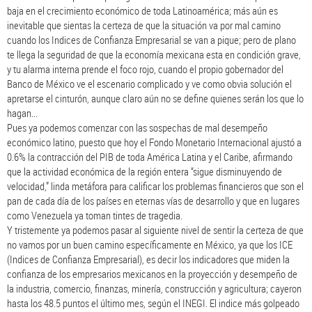
baja en el crecimiento económico de toda Latinoamérica; más aún es
inevitable que sientas la certeza de que la situación va por mal camino
cuando los Indices de Confianza Empresarial se van a pique; pero de plano
te llega la seguridad de que la economía mexicana esta en condición grave,
y tu alarma interna prende el foco rojo, cuando el propio gobernador del
Banco de México ve el escenario complicado y ve como obvia solución el
apretarse el cinturón, aunque claro aún no se define quienes serán los que lo
hagan...
Pues ya podemos comenzar con las sospechas de mal desempeño
económico latino, puesto que hoy el Fondo Monetario Internacional ajustó a
0.6% la contracción del PIB de toda América Latina y el Caribe, afirmando
que la actividad económica de la región entera “sigue disminuyendo de
velocidad,” linda metáfora para calificar los problemas financieros que son el
pan de cada día de los países en eternas vías de desarrollo y que en lugares
como Venezuela ya toman tintes de tragedia.
Y tristemente ya podemos pasar al siguiente nivel de sentir la certeza de que
no vamos por un buen camino específicamente en México, ya que los ICE
(Indices de Confianza Empresarial), es decir los indicadores que miden la
confianza de los empresarios mexicanos en la proyección y desempeño de
la industria, comercio, finanzas, minería, construcción y agricultura; cayeron
hasta los 48.5 puntos el último mes, según el INEGI. El indice más golpeado