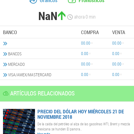
NaN
ahora
0
min
BANCO
COMPRA
VENTA
00.00
00.00
0.00
0.00
BANCOS
00.00
00.00
MERCADO
0.00
0.00
VISA/AMEX/MASTERCARD
ARTÍCULOS RELACIONADOS
PRECIO DEL DÓLAR HOY MIÉRCOLES 21 DE
NOVIEMBRE 2018
De la caída del petróleo al alza de las gasolinas WTI, Brent y mezcla
mexicana se hunden El panora..