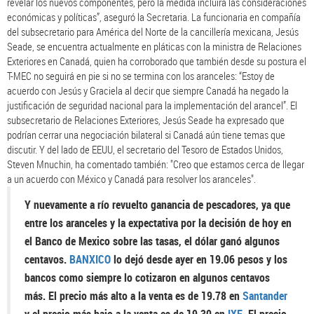
revelar los nuevos componentes, pero la medida incluirá las consideraciones
económicas y políticas”, aseguró la Secretaria. La funcionaria en compañía
del subsecretario para América del Norte de la cancillería mexicana, Jesús
Seade, se encuentra actualmente en pláticas con la ministra de Relaciones
Exteriores en Canadá, quien ha corroborado que también desde su postura el
T-MEC no seguirá en pie si no se termina con los aranceles: “Estoy de
acuerdo con Jesús y Graciela al decir que siempre Canadá ha negado la
justificación de seguridad nacional para la implementación del arancel”. El
subsecretario de Relaciones Exteriores, Jesús Seade ha expresado que
podrían cerrar una negociación bilateral si Canadá aún tiene temas que
discutir. Y del lado de EEUU, el secretario del Tesoro de Estados Unidos,
Steven Mnuchin, ha comentado también: "Creo que estamos cerca de llegar
a un acuerdo con México y Canadá para resolver los aranceles".
Y nuevamente a río revuelto ganancia de pescadores, ya que
entre los aranceles y la expectativa por la decisión de hoy en
el Banco de Mexico sobre las tasas, el dólar ganó algunos
centavos.
BANXICO
lo dejó desde ayer en 19.06 pesos y los
bancos como siempre lo cotizaron en algunos centavos
más. El precio más alto a la venta es de 19.78 en
Santander