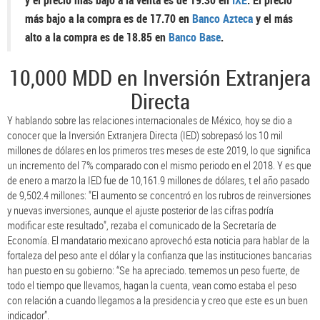
y el precio más bajo a la venta es de 19.30 en
IXE
. El precio
más bajo a la compra es de 17.70 en
Banco Azteca
y el más
alto a la compra es de 18.85 en
Banco Base
.
10,000 MDD en Inversión Extranjera
Directa
Y hablando sobre las relaciones internacionales de México, hoy se dio a
conocer que la Inversión Extranjera Directa (IED) sobrepasó los 10 mil
millones de dólares en los primeros tres meses de este 2019, lo que significa
un incremento del 7% comparado con el mismo periodo en el 2018. Y es que
de enero a marzo la IED fue de 10,161.9 millones de dólares, t el año pasado
de 9,502.4 millones: "El aumento se concentró en los rubros de reinversiones
y nuevas inversiones, aunque el ajuste posterior de las cifras podría
modificar este resultado", rezaba el comunicado de la Secretaría de
Economía. El mandatario mexicano aprovechó esta noticia para hablar de la
fortaleza del peso ante el dólar y la confianza que las instituciones bancarias
han puesto en su gobierno: “Se ha apreciado. tememos un peso fuerte, de
todo el tiempo que llevamos, hagan la cuenta, vean como estaba el peso
con relación a cuando llegamos a la presidencia y creo que este es un buen
indicador”.