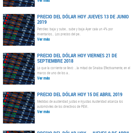
Ver más
PRECIO DEL DÓLAR HOY JUEVES 13 DE JUNIO
2019
Petróleo: baja y sube… sube y baja Ayer caía un 4% por
inventarios… Los precios del pe..
Ver más
PRECIO DEL DÓLAR HOY VIERNES 21 DE
SEPTIEMBRE 2018
Lo que la corriente se llevó: …la mitad de Sinaloa Efectivamente, en el
marco de uno de los a..
Ver más
PRECIO DEL DÓLAR HOY 15 DE ABRIL 2019
Medidas de austeridad justas e injustas Austeridad alcanza los
automóviles de los directivos de PEM..
Ver más