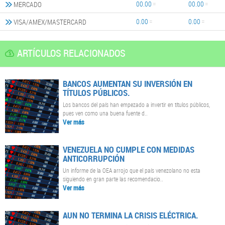
00.00
00.00
MERCADO
0.00
0.00
VISA/AMEX/MASTERCARD
ARTÍCULOS RELACIONADOS
BANCOS AUMENTAN SU INVERSIÓN EN
TÍTULOS PÚBLICOS.
Los bancos del país han empezado a invertir en títulos públicos,
pues ven como una buena fuente d..
Ver más
VENEZUELA NO CUMPLE CON MEDIDAS
ANTICORRUPCIÓN
Un informe de la OEA arrojo que el país venezolano no esta
siguiendo en gran parte las recomendacio..
Ver más
AUN NO TERMINA LA CRISIS ELÉCTRICA.