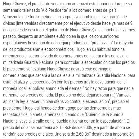
Hugo Chavez, el presidente venezolano amenazó este domingo durante su
semanario televisado "Aló Presidente" a los comerciantes del país.
Venezuela que fue sometida a un sorpresivo cambio de la valoración de
divisas (intervenidas directamente por el ejecutivo desde hace ya mas de 9
años, o desde casi todo el gobierno de Hugo Chavez) en la noche del viernes
pasado, despertó un ambiente eufórico en la que los consumidores
especulativos buscaban de conseguir productos a "precio viejo" La mayoría
de los productos eran electrodomésticos. Hugo, en su habitual tono ha
amenazado al sector privado de comerciantes con sacar a las calles a la
militarizada Guardia Nacional para controlar la especulación con los precios.
El presidente venezolano Hugo Chávez advirtió este domingo a
comerciantes que sacará a las calles a la militarizada Guardia Nacional para
evitar el alza y la especulación con los precios tras la devaluación de la
moneda local, el bolívar, anunciada el viernes. "No hay razón para que nadie
aumente los precios de nada. El pueblo no debe dejarse robar (...) Vamos a
aplicar la ley, a hacer un plan ofensivo contra la especulación", precisó el
presidente. Hugo, calificado de demagogo por las democracias mas
respetadas del planeta, amenaza diciendo que "Quiero que la Guardia
Nacional vaya a la calle con el pueblo a luchar contra la especulación". El
precio del dólar se mantenía a 2.15 BsF desde 2005, y a partir de ahora se
tendrán dos precios oficiales. Uno será de 2.60 BsF destinado a importación