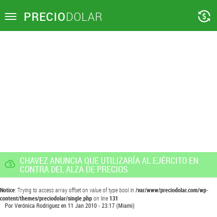
PRECIO
DOLAR
Toggle
navigation
CHAVEZ ANUNCIA QUE UTILIZARÍA AL EJÉRCITO EN
CONTRA DEL ALZA DE PRECIOS
Notice
: Trying to access array offset on value of type bool in
/var/www/preciodolar.com/wp-
content/themes/preciodolar/single.php
on line
131
Por
Verónica Rodriguez
en
11 Jan 2010 - 23:17
(Miami)