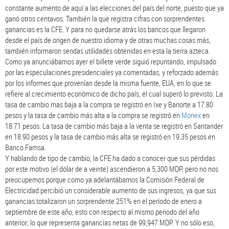
constante aumento de aquí a las elecciones del país del norte, puesto que ya
ganó otros centavos. También la que registra cifras con sorprendentes
ganancias es la CFE. Y para no quedarse atrás los bancos que llegaron
desde el país de origen de nuestro idioma y de otras muchas cosas más,
también informaron sendas utilidades obtenidas en esta la tierra azteca.
Como ya anunciábamos ayer el billete verde siguió repuntando, impulsado
por las especulaciones presidenciales ya comentadas, y reforzado además
por los informes que provenían desde la misma fuente, EUA, en lo que se
refiere al crecimiento económico de dicho país, el cual superó lo previsto. La
tasa de cambio mas baja a la compra se registró en Ixe y Banorte a 17.80
pesos y la tasa de cambio más alta a la compra se registró en
Monex
en
18.71 pesos. La tasa de cambio más baja a la venta se registró en Santander
en 18.90 pesos y la tasa de cambio más alta se registró en 19.35 pesos en
Banco Famsa.
Y hablando de tipo de cambio, la CFE ha dado a conocer que sus pérdidas
por este motivo (el dólar de a veinte) ascendieron a 5,300 MDP, pero no nos
preocupemos porque como ya adelantábamos la Comisión Federal de
Electricidad percibió un considerable aumento de sus ingresos, ya que sus
ganancias totalizaron un sorprendente 251% en el período de enero a
septiembre de este año, esto con respecto al mismo periodo del año
anterior; lo que representa ganancias netas de 99,947 MDP. Y no sólo eso,