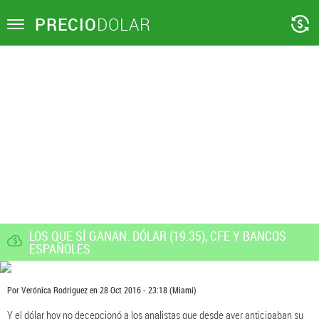
PRECIO
DOLAR
Toggle
navigation
LOS QUE SÍ GANAN: DÓLAR (19.35), CFE Y BANCOS
ESPAÑOLES
Por
Verónica Rodriguez
en
28 Oct 2016 - 23:18
(Miami)
Y el dólar hoy no decepcionó a los analistas que desde ayer anticipaban su