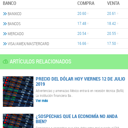
BANCO
COMPRA
VENTA
20.60
20.61
BANXICO
17.48
18.42
BANCOS
20.54
20.55
MERCADO
16.66
17.50
VISA/AMEX/MASTERCARD
ARTÍCULOS RELACIONADOS
PRECIO DEL DÓLAR HOY VIERNES 12 DE JULIO
2019
Advertencias y amenazas México entrará en recesión técnica (BofA)
La institución financiera Ba..
Ver más
¿SOSPECHAS QUE LA ECONOMÍA NO ANDA
BIEN?