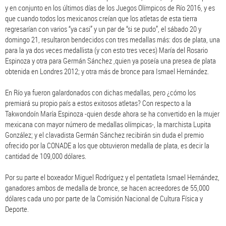
y en conjunto en los últimos días de los Juegos Olímpicos de Río 2016, y es
que cuando todos los mexicanos creían que los atletas de esta tierra
regresarían con varios “ya casi” y un par de “si se pudo”, el sábado 20 y
domingo 21, resultaron bendecidos con tres medallas más: dos de plata, una
para la ya dos veces medallista (y con esto tres veces) María del Rosario
Espinoza y otra para Germán Sánchez ,quien ya poseía una presea de plata
obtenida en Londres 2012; y otra más de bronce para Ismael Hernández.
En Río ya fueron galardonados con dichas medallas, pero ¿cómo los
premiará su propio país a estos exitosos atletas? Con respecto a la
Takwondoín María Espinoza -quien desde ahora se ha convertido en la mujer
mexicana con mayor número de medallas olímpicas-, la marchista Lupita
González; y el clavadista Germán Sánchez recibirán sin duda el premio
ofrecido por la CONADE a los que obtuvieron medalla de plata, es decir la
cantidad de 109,000 dólares.
Por su parte el boxeador Miguel Rodríguez y el pentatleta Ismael Hernández,
ganadores ambos de medalla de bronce, se hacen acreedores de 55,000
dólares cada uno por parte de la Comisión Nacional de Cultura Física y
Deporte.