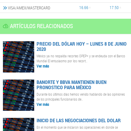
16.66
17.50
VISA/AMEX/MASTERCARD
ARTÍCULOS RELACIONADOS
PRECIO DEL DÓLAR HOY – LUNES 8 DE JUNIO
2020
México ya no respalda recortes OPEP+ y se endeuda con el Banco
Mundial El entusiasmo por los recort..
Ver más
BANORTE Y BBVA MANTIENEN BUEN
PRONOSTICO PARA MÉXICO
Durante los últimos días hemos venido hablando de las opiniones
de los principales funcionarios de..
Ver más
INICIO DE LAS NEGOCIACIONES DEL DOLAR
En el momento que se iniciaron las operaciones en donde se