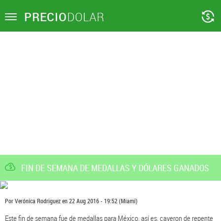
PRECIO
DOLAR
Toggle
navigation
FIN DE SEMANA DE MEDALLAS Y DÓLARES GANADOS
Por
Verónica Rodriguez
en
22 Aug 2016 - 19:52
(Miami)
Este fin de semana fue de medallas para México, así es, cayeron de repente