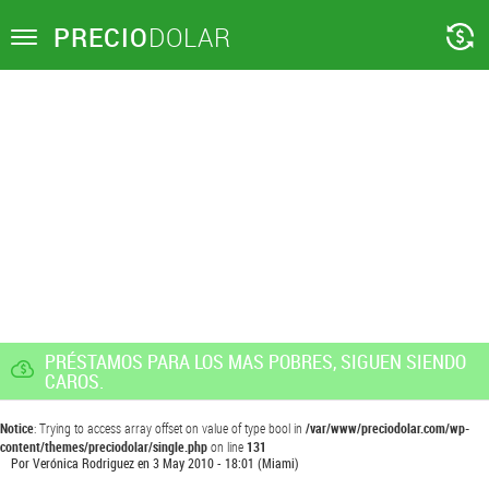
PRECIO
DOLAR
Toggle
navigation
PRÉSTAMOS PARA LOS MAS POBRES, SIGUEN SIENDO
CAROS.
Notice
: Trying to access array offset on value of type bool in
/var/www/preciodolar.com/wp-
content/themes/preciodolar/single.php
on line
131
Por
Verónica Rodriguez
en
3 May 2010 - 18:01
(Miami)