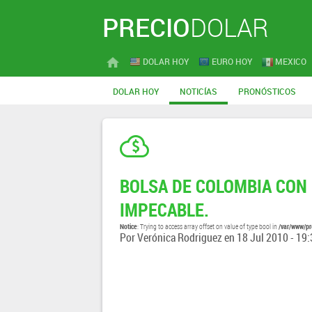
PRECIO
DOLAR
DOLAR HOY
EURO HOY
MEXICO
DOLAR HOY
NOTICÍAS
PRONÓSTICOS
BOLSA DE COLOMBIA CON
IMPECABLE.
Notice
/var/www/pr
: Trying to access array offset on value of type bool in
Por
Verónica Rodriguez
en
18 Jul 2010 - 19