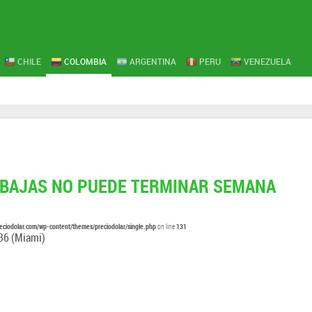
CHILE
COLOMBIA
ARGENTINA
PERU
VENEZUELA
 BAJAS NO PUEDE TERMINAR SEMANA
eciodolar.com/wp-content/themes/preciodolar/single.php
131
on line
:36
(Miami)