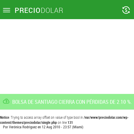
PRECIO
DOLAR
Toggle
navigation
BOLSA DE SANTIAGO CIERRA CON PÉRDIDAS DE 2.10 %.
Notice
: Trying to access array offset on value of type bool in
/var/www/preciodolar.com/wp-
content/themes/preciodolar/single.php
on line
131
Por
Verónica Rodriguez
en
12 Aug 2010 - 23:57
(Miami)