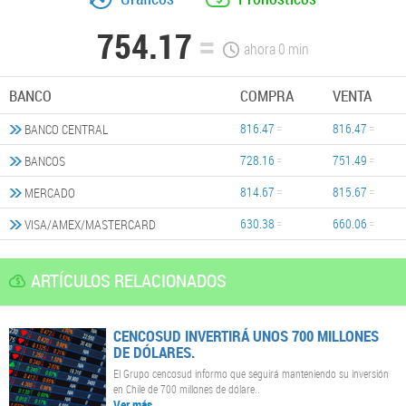
754.17
ahora
0
min
BANCO
COMPRA
VENTA
816.47
816.47
BANCO CENTRAL
728.16
751.49
BANCOS
814.67
815.67
MERCADO
630.38
660.06
VISA/AMEX/MASTERCARD
ARTÍCULOS RELACIONADOS
CENCOSUD INVERTIRÁ UNOS 700 MILLONES
DE DÓLARES.
El Grupo cencosud informo que seguirá manteniendo su inversión
en Chile de 700 millones de dólare..
Ver más