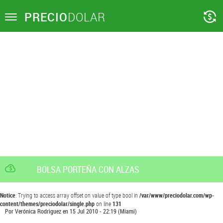
PRECIO
DOLAR
Toggle
navigation
BOLSA PORTEÑA CON ALZAS
Notice
: Trying to access array offset on value of type bool in
/var/www/preciodolar.com/wp-
content/themes/preciodolar/single.php
on line
131
Por
Verónica Rodriguez
en
15 Jul 2010 - 22:19
(Miami)