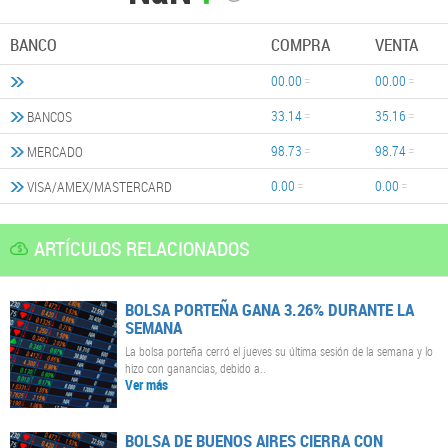
BANCO
COMPRA
VENTA
00.00
00.00
33.14
35.16
BANCOS
98.73
98.74
MERCADO
0.00
0.00
VISA/AMEX/MASTERCARD
ARTÍCULOS RELACIONADOS
BOLSA PORTEÑA GANA 3.26% DURANTE LA
SEMANA
La bolsa porteña cerró el jueves su última sesión de la semana y lo
hizo con ganancias, debido a..
Ver más
BOLSA DE BUENOS AIRES CIERRA CON