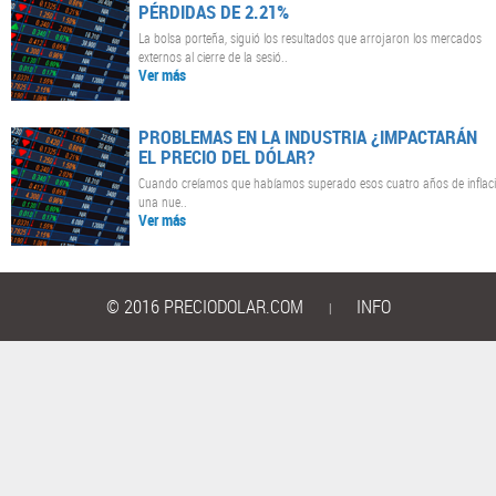
PÉRDIDAS DE 2.21%
La bolsa porteña, siguió los resultados que arrojaron los mercados
externos al cierre de la sesió..
Ver más
PROBLEMAS EN LA INDUSTRIA ¿IMPACTARÁN
EL PRECIO DEL DÓLAR?
Cuando creíamos que habíamos superado esos cuatro años de inflac
una nue..
Ver más
© 2016 PRECIODOLAR.COM
INFO
|