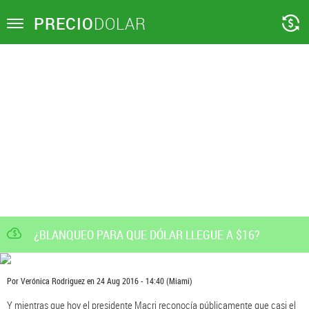
PRECIO
DOLAR
Toggle
navigation
¿BLANQUEO PARA QUE DÓLAR LLEGUE A $16?
Por
Verónica Rodriguez
en
24 Aug 2016 - 14:40
(Miami)
Y mientras que hoy el presidente Macri reconocía públicamente que casi el