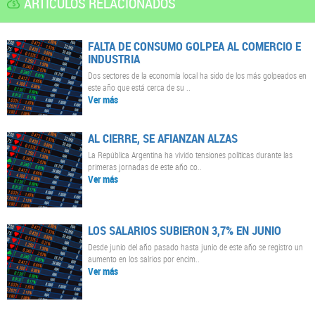
ARTÍCULOS RELACIONADOS
FALTA DE CONSUMO GOLPEA AL COMERCIO E
INDUSTRIA
Dos sectores de la economía local ha sido de los más golpeados en
este año que está cerca de su ..
Ver más
AL CIERRE, SE AFIANZAN ALZAS
La República Argentina ha vivido tensiones políticas durante las
primeras jornadas de este año co..
Ver más
LOS SALARIOS SUBIERON 3,7% EN JUNIO
Desde junio del año pasado hasta junio de este año se registro un
aumento en los salrios por encim..
Ver más