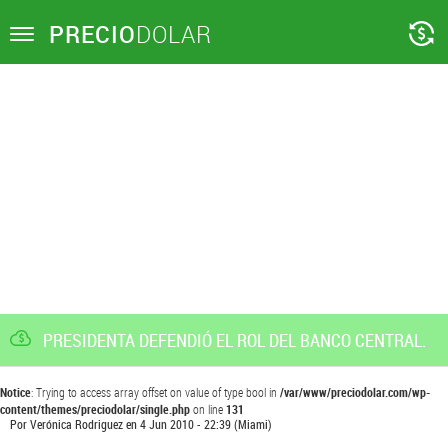
PRECIO
DOLAR
Toggle
navigation
PRESIDENTA DEFENDIÓ EL ROL DEL BANCO CENTRAL.
Notice
: Trying to access array offset on value of type bool in
/var/www/preciodolar.com/wp-
content/themes/preciodolar/single.php
on line
131
Por
Verónica Rodriguez
en
4 Jun 2010 - 22:39
(Miami)