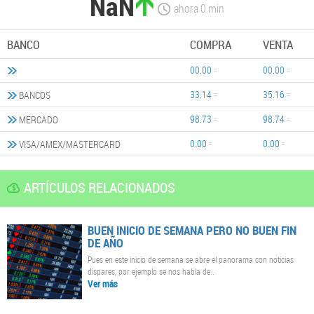
NaN
ahora
0
min
BANCO
COMPRA
VENTA
00.00
00.00
33.14
35.16
BANCOS
98.73
98.74
MERCADO
0.00
0.00
VISA/AMEX/MASTERCARD
ARTÍCULOS RELACIONADOS
BUEN INICIO DE SEMANA PERO NO BUEN FIN
DE AÑO
Pues en este inicio de semana se abre el panorama con noticias
dispares, por ejemplo se nos habla de..
Ver más