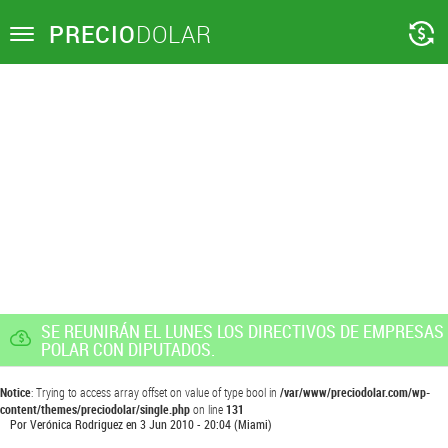
PRECIO
DOLAR
Toggle
navigation
SE REUNIRÁN EL LUNES LOS DIRECTIVOS DE EMPRESAS
POLAR CON DIPUTADOS.
Notice
: Trying to access array offset on value of type bool in
/var/www/preciodolar.com/wp-
content/themes/preciodolar/single.php
on line
131
Por
Verónica Rodriguez
en
3 Jun 2010 - 20:04
(Miami)