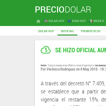
PRECIO
DOLAR
DOLAR HOY
EURO HOY
MEXICO
DOLAR HOY
NOTICÍAS
PRONÓSTICOS
SE HIZO OFICIAL A
Notice
/var/www/pr
: Trying to access array offset on value of type bool in
Por
Verónica Rodriguez
en
8 May 2010 - 18:
A través del decreto N° 7.409,
se establece que a partir d
vigencia el restante 15% d