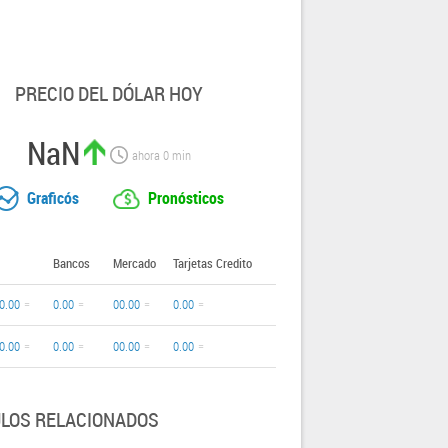
PRECIO DEL DÓLAR HOY
NaN
ahora
0
min
Graficós
Pronósticos
Bancos
Mercado
Tarjetas Credito
0.00
0.00
00.00
0.00
0.00
0.00
00.00
0.00
ULOS RELACIONADOS