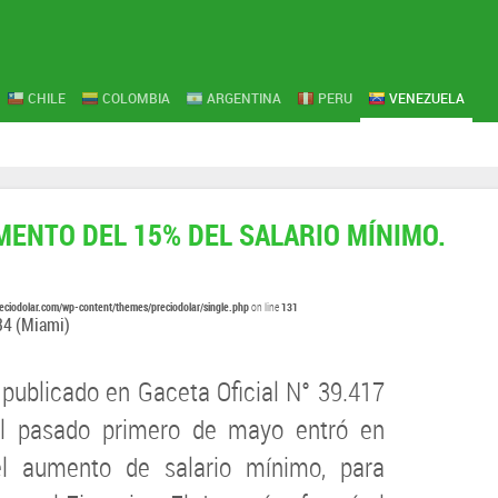
CHILE
COLOMBIA
ARGENTINA
PERU
VENEZUELA
UMENTO DEL 15% DEL SALARIO MÍNIMO.
eciodolar.com/wp-content/themes/preciodolar/single.php
131
on line
34
(Miami)
 publicado en Gaceta Oficial N° 39.417
el pasado primero de mayo entró en
el aumento de salario mínimo, para