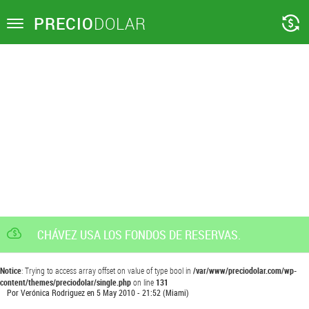
PRECIO
DOLAR
Toggle
navigation
CHÁVEZ USA LOS FONDOS DE RESERVAS.
Notice
: Trying to access array offset on value of type bool in
/var/www/preciodolar.com/wp-
content/themes/preciodolar/single.php
on line
131
Por
Verónica Rodriguez
en
5 May 2010 - 21:52
(Miami)