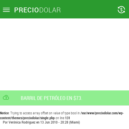
PRECIO
DOLAR
Toggle
navigation
BARRIL DE PETRÓLEO EN $73.
Notice
: Trying to access array offset on value of type bool in
/var/www/preciodolar.com/wp-
content/themes/preciodolar/single.php
on line
131
Por
Verónica Rodriguez
en
13 Jun 2010 - 20:28
(Miami)