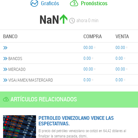
Graficós
Pronósticos
NaN
ahora
0
min
BANCO
COMPRA
VENTA
00.00
00.00
0.00
0.00
BANCOS
00.00
00.00
MERCADO
0.00
0.00
VISA/AMEX/MASTERCARD
ARTÍCULOS RELACIONADOS
PETROLEO VENEZOLANO VENCE LAS
ESPECTATIVAS.
El precio del petróleo venezolano se cotizó en 64,42 dólares al
finalizar la semana pasada, dismi..