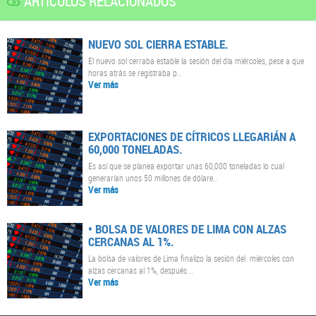
ARTÍCULOS RELACIONADOS
NUEVO SOL CIERRA ESTABLE.
El nuevo sol cerraba estable la sesión del día miércoles, pese a que
horas atrás se registraba p..
Ver más
EXPORTACIONES DE CÍTRICOS LLEGARIÁN A
60,000 TONELADAS.
Es así que se planea exportar unas 60,000 toneladas lo cual
generarían unos 50 millones de dólare..
Ver más
• BOLSA DE VALORES DE LIMA CON ALZAS
CERCANAS AL 1%.
La bolsa de valores de Lima finalizo la sesión del miércoles con
alzas cercanas al 1%, después ..
Ver más