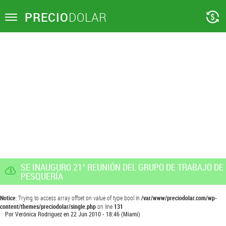
PRECIO
DOLAR
Toggle
navigation
SE INAUGURO 21° REUNIÓN DEL GRUPO DE TRABAJO DE
PESQUERÍA
Notice
: Trying to access array offset on value of type bool in
/var/www/preciodolar.com/wp-
content/themes/preciodolar/single.php
on line
131
Por
Verónica Rodriguez
en
22 Jun 2010 - 18:46
(Miami)