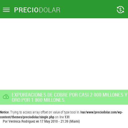
PRECIO
DOLAR
Toggle
navigation
EXPORTACIONES DE COBRE POR CASI 2 000 MILLONES Y
ORO POR 1 800 MILLONES.
Notice
: Trying to access array offset on value of type bool in
/var/www/preciodolar.com/wp-
content/themes/preciodolar/single.php
on line
131
Por
Verónica Rodriguez
en
17 May 2010 - 21:39
(Miami)