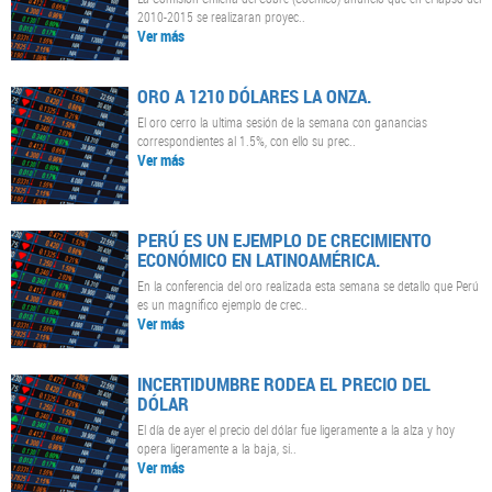
2010-2015 se realizaran proyec..
Ver más
ORO A 1210 DÓLARES LA ONZA.
El oro cerro la ultima sesión de la semana con ganancias
correspondientes al 1.5%, con ello su prec..
Ver más
PERÚ ES UN EJEMPLO DE CRECIMIENTO
ECONÓMICO EN LATINOAMÉRICA.
En la conferencia del oro realizada esta semana se detallo que Perú
es un magnifico ejemplo de crec..
Ver más
INCERTIDUMBRE RODEA EL PRECIO DEL
DÓLAR
El día de ayer el precio del dólar fue ligeramente a la alza y hoy
opera ligeramente a la baja, si..
Ver más