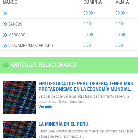
BANCO
COMPRA
VENTA
00.00
00.00
0.00
0.00
BANCOS
00.00
00.00
MERCADO
0.00
0.00
VISA/AMEX/MASTERCARD
ARTÍCULOS RELACIONADOS
FMI DESTACA QUE PERÚ DEBERÍA TENER MÁS
PROTAGONISMO EN LA ECONOMÍA MUNDIAL.
Después de observarse las altas tasas de crecimiento de Perú, a
pesar de los difíciles momentos d..
Ver más
LA MINERÍA EN EL PERÚ.
Henry Luna, director de promoción minera del Ministerio de Energía
y Minas del Perú recomendó a ..