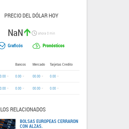
PRECIO DEL DÓLAR HOY
NaN
ahora
0
min
Graficós
Pronósticos
Bancos
Mercado
Tarjetas Credito
0.00
0.00
00.00
0.00
0.00
0.00
00.00
0.00
ULOS RELACIONADOS
BOLSAS EUROPEAS CERRARON
CON ALZAS.