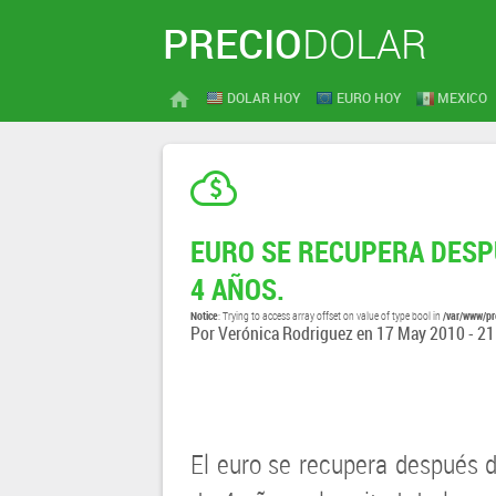
PRECIO
DOLAR
DOLAR HOY
EURO HOY
MEXICO
EURO SE RECUPERA DESP
4 AÑOS.
Notice
/var/www/pr
: Trying to access array offset on value of type bool in
Por
Verónica Rodriguez
en
17 May 2010 - 21
El euro se recupera después 