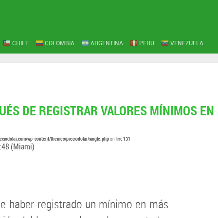
CHILE
COLOMBIA
ARGENTINA
PERU
VENEZUELA
UÉS DE REGISTRAR VALORES MÍNIMOS EN
eciodolar.com/wp-content/themes/preciodolar/single.php
131
on line
:48
(Miami)
de haber registrado un mínimo en más