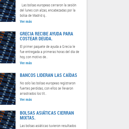
Las bolsas europeas cerraron la sesión
del lunes con alzas, encabezadas por la
bolsa de Madrid q..
Ver más
GRECIA RECIBE AYUDA PARA
COSTEAR DEUDA.
El primer paquete de ayuda a Grecia le
fue entregada a primeras horas del día de
hoy, con motivo de..
Ver más
BANCOS LIDERAN LAS CAÍDAS
No solo las bolsas europeas registraron
fuertes perdidas, con ellos se llevaron
arrastrados los tít..
Ver más
BOLSAS ASIÁTICAS CIERRAN
MIXTAS.
Las bolsas asiáticas tuvieron resultados