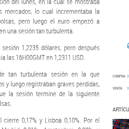
sión del lunes, en la cual se mostraba
s mercados, lo cual incrementaba la
bolsas, pero luego el euro empezó a
n una sesión tan turbulenta.
a sesión 1,2235 dólares, pero después
acia las 16H00GMT en 1,2311 USD.
de tan turbulenta sesión en la que
COMPRA
0
s y luego registraban graves perdidas,
VENTA
0
ue la sesión termine de la siguiente
lsas.
ARTÍC
l cierre 0,17% y Lisboa 0,10%. Por el