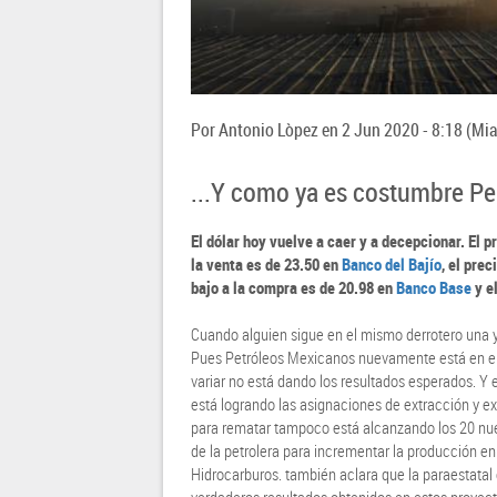
Por
Antonio Lòpez
en
2 Jun 2020 - 8:18
(Mia
...Y como ya es costumbre P
El dólar hoy vuelve a caer y a decepcionar. El p
la venta es de 23.50 en
Banco del Bajío
, el pre
bajo a la compra es de 20.98 en
Banco Base
y e
Cuando alguien sigue en el mismo derrotero una y
Pues Petróleos Mexicanos nuevamente está en el 
variar no está dando los resultados esperados. Y
está logrando las asignaciones de extracción y e
para rematar tampoco está alcanzando los 20 nu
de la petrolera para incrementar la producción e
Hidrocarburos. también aclara que la paraestatal 