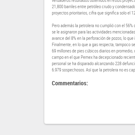
verdaderos resultados obtenidos en estos proye
21,800 barriles entre petróleo crudo y condensad
proyectos prioritarios, cifra que significa solo el
Pero además la petrolera no cumplió con el 56% d
se le asignaron para las actividades mencionadas
avance del 8% en la perforación de pozos, lo que 
Finalmente, en lo que a gas respecta, tampoco se 
69 millones de pies cúbicos diarios en promedio,
campo en el que Pemex ha decepcionado reciente
personal se ha disparado alcanzando 228 defunc
6.979 sospechosos. Así que la petrolera no es capa
Commentarios: