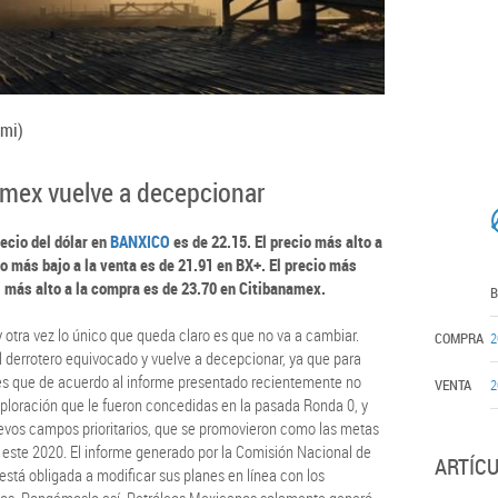
mi)
emex vuelve a decepcionar
recio del dólar en
BANXICO
es de 22.15. El precio más alto a
cio más bajo a la venta es de 21.91 en BX+. El precio más
l más alto a la compra es de 23.70 en Citibanamex.
B
 otra vez lo único que queda claro es que no va a cambiar.
COMPRA
2
derrotero equivocado y vuelve a decepcionar, ya que para
 es que de acuerdo al informe presentado recientemente no
VENTA
2
xploración que le fueron concedidas en la pasada Ronda 0, y
evos campos prioritarios, que se promovieron como las metas
n este 2020. El informe generado por la Comisión Nacional de
ARTÍC
está obligada a modificar sus planes en línea con los