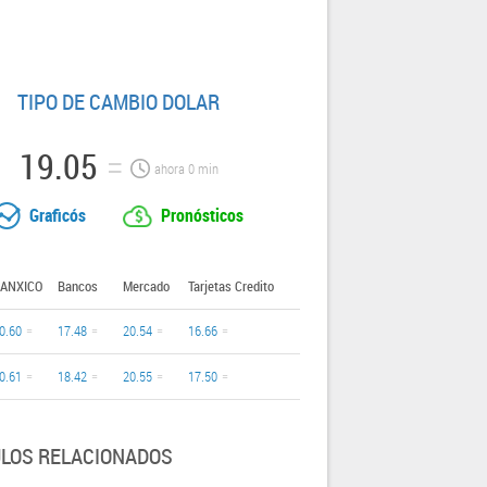
TIPO DE CAMBIO DOLAR
19.05
ahora
0
min
Graficós
Pronósticos
ANXICO
Bancos
Mercado
Tarjetas Credito
0.60
17.48
20.54
16.66
0.61
18.42
20.55
17.50
ULOS RELACIONADOS