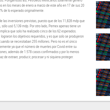
ctos. Pongámoslo así, Petróleos Mexicanos solamente generó
os en los meses de enero a marzo de este año en 17 de sus 20
 12% de lo esperado originalmente.
e las inversiones previstas, puesto que de los 11,828 mdp que
, sólo usó 5,139 mdp. Por otro lado, Pemex apenas tiene un
implica que solo ha realizado cinco de los 62 esperados.
lograron los objetivos requeridos, y es que solo se produjeron
 cuando se necesitaban 255 millones. Pero no es el único
mente ya que el número de muertes por Covid entre su
iones, además de 1.578 casos confirmados y por lo menos
z de extraer, producir, procesar y ni siquiera proteger.