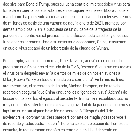
decisiva para Donald Trump, pues su lucha contra el microscópico virus será
tomada en cuenta por sus votantes en los siguientes meses. Más aún que el
mandatario ha prometido a ciegas administrar a los estadounidenses cientos
de millones de dosis de una vacuna de aquí a enero de 2021, promesa por
demás ambiciosa. Y en la búsqueda de un culpable de la tragedia de la
pandemia el controversial presidente ha enfocado todo su odio - y el de sus
funcionarios cercanos - hacia su adversario económico; China; insistiendo
en que el virus escapó de un laboratorio de la ciudad de Wuhan.
Por ejemplo, su asesor comercial, Peter Navarro, acusó en un conocido
programa que China con el escudo de la OMS, “escondió” durante dos meses
el virus para después enviar “a cientos de miles de chinos en aviones a
Milán, Nueva York y en todo el mundo para sembrarlo”. En la misma línea
argumentativa, el secretario de Estado, Michael Pompeo, no ha tenido
reparos en asegurar “que China encubrió los orígenes del virus” Además de
buscar culpables, los allegados al presidente Trump, han respaldado sus no
muy coherentes intentos de minimizar la gravedad de la pandemia, como su
hijo Eric quien sin alguna base lógica sentenció: "Después del 3 de
noviembre, el coronavirus desaparecerá por arte de magia y desaparecerá
de repente y todos podrán reabrir”. Pero no sólo la reelección de Trump está
envuelta, la recuperación económica completa en EEUU depende del