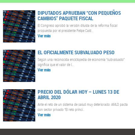
DIPUTADOS APRUEBAN “CON PEQUEÑOS
CAMBIOS" PAQUETE FISCAL
El Congreso aprobó la versión diluida de la reforma fiscal
propuesta por el presidente Felipe Cald..
Ver más
EL OFICIALMENTE SUBVALUADO PESO
Según una reconocida enciclopedia de economía “subvaluado”
significa que el valor de l..
Ver más
PRECIO DEL DÓLAR HOY – LUNES 13 DE
ABRIL 2020
Ante el reto de un sistema de salud muy deteriorado: AMLO pacta
con sector privado “El reto princi..
Ver más