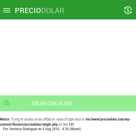
PRECIO
DOLAR
Toggle
navigation
DÓLAR CON ALZAS
Notice
: Trying to access array offset on value of type bool in
/var/www/preciodolar.com/wp-
content/themes/preciodolar/single.php
on line
131
Por
Verónica Rodriguez
en
4 Aug 2010 - 4:34
(Miami)