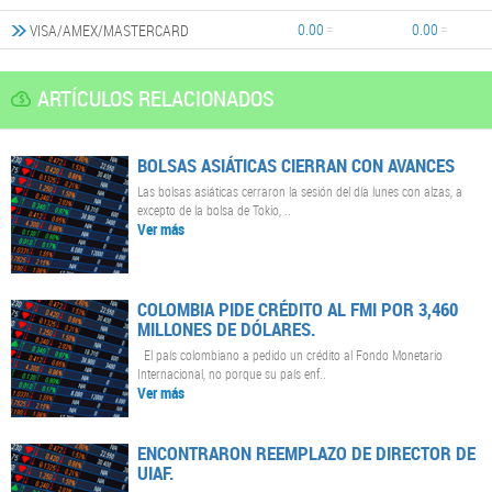
0.00
0.00
VISA/AMEX/MASTERCARD
ARTÍCULOS RELACIONADOS
BOLSAS ASIÁTICAS CIERRAN CON AVANCES
Las bolsas asiáticas cerraron la sesión del día lunes con alzas, a
excepto de la bolsa de Tokio, ..
Ver más
COLOMBIA PIDE CRÉDITO AL FMI POR 3,460
MILLONES DE DÓLARES.
El país colombiano a pedido un crédito al Fondo Monetario
Internacional, no porque su país enf..
Ver más
ENCONTRARON REEMPLAZO DE DIRECTOR DE
UIAF.