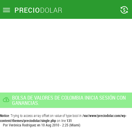
PRECIO
DOLAR
Toggle
navigation
BOLSA DE VALORES DE COLOMBIA INICIA SESIÓN CON
GANANCIAS.
Notice
: Trying to access array offset on value of type bool in
/var/www/preciodolar.com/wp-
content/themes/preciodolar/single.php
on line
131
Por
Verónica Rodriguez
en
10 Aug 2010 - 2:25
(Miami)