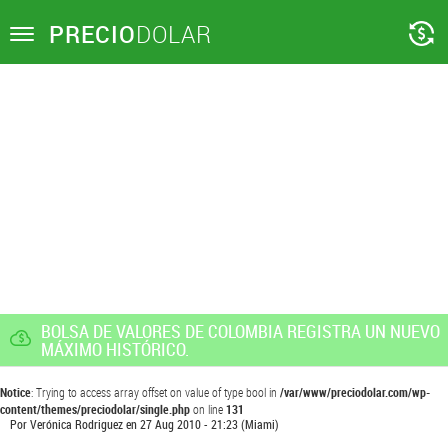
PRECIO
DOLAR
Toggle
navigation
BOLSA DE VALORES DE COLOMBIA REGISTRA UN NUEVO
MÁXIMO HISTÓRICO.
Notice
: Trying to access array offset on value of type bool in
/var/www/preciodolar.com/wp-
content/themes/preciodolar/single.php
on line
131
Por
Verónica Rodriguez
en
27 Aug 2010 - 21:23
(Miami)