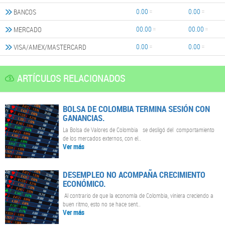
0.00
0.00
BANCOS
00.00
00.00
MERCADO
0.00
0.00
VISA/AMEX/MASTERCARD
ARTÍCULOS RELACIONADOS
BOLSA DE COLOMBIA TERMINA SESIÓN CON
GANANCIAS.
La Bolsa de Valores de Colombia se desligó del comportamiento
de los mercados externos, con el..
Ver más
DESEMPLEO NO ACOMPAÑA CRECIMIENTO
ECONÓMICO.
Al contrario de que la economía de Colombia, viniera creciendo a
buen ritmo, esto no se hace sent..
Ver más