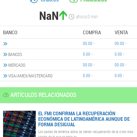
NaN
ahora
0
min
BANCO
COMPRA
VENTA
00.00
00.00
0.00
0.00
BANCOS
00.00
00.00
MERCADO
0.00
0.00
VISA/AMEX/MASTERCARD
ARTÍCULOS RELACIONADOS
EL FMI CONFIRMA LA RECUPERACIÓN
ECONÓMICA DE LATINOAMÉRICA AUNQUE DE
FORMA DESIGUAL
Los países de América latina se vienen recuperando de la crisis mas
rápido de lo que se tenía pr..