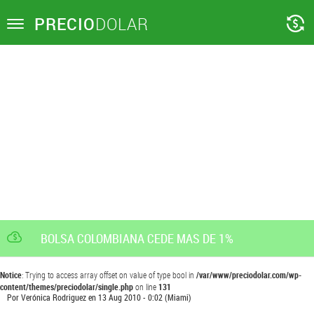
PRECIO
DOLAR
Toggle
navigation
BOLSA COLOMBIANA CEDE MAS DE 1%
Notice
: Trying to access array offset on value of type bool in
/var/www/preciodolar.com/wp-
content/themes/preciodolar/single.php
on line
131
Por
Verónica Rodriguez
en
13 Aug 2010 - 0:02
(Miami)