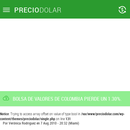
PRECIO
DOLAR
Toggle
navigation
BOLSA DE VALORES DE COLOMBIA PIERDE UN 1.30%.
Notice
: Trying to access array offset on value of type bool in
/var/www/preciodolar.com/wp-
content/themes/preciodolar/single.php
on line
131
Por
Verónica Rodriguez
en
7 Aug 2010 - 20:32
(Miami)