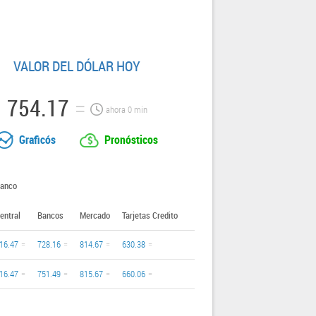
VALOR DEL DÓLAR HOY
754.17
ahora
0
min
Graficós
Pronósticos
anco
entral
Bancos
Mercado
Tarjetas Credito
16.47
728.16
814.67
630.38
16.47
751.49
815.67
660.06