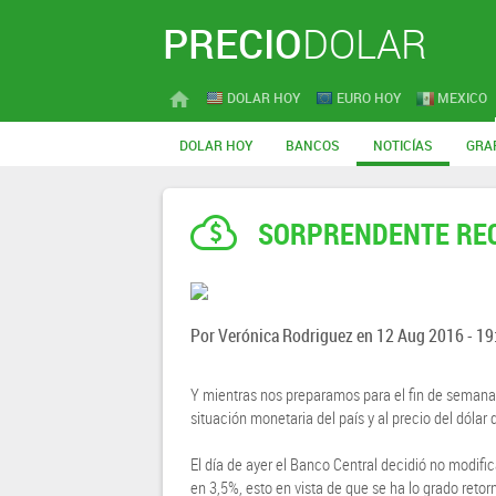
PRECIO
DOLAR
DOLAR HOY
EURO HOY
MEXICO
DOLAR HOY
BANCOS
NOTICÍAS
GRA
SORPRENDENTE REC
Por
Verónica Rodriguez
en
12 Aug 2016 - 19
Y mientras nos preparamos para el fin de semana 
situación monetaria del país y al precio del dólar
El día de ayer el Banco Central decidió no modifi
en 3,5%, esto en vista de que se ha lo grado retorn