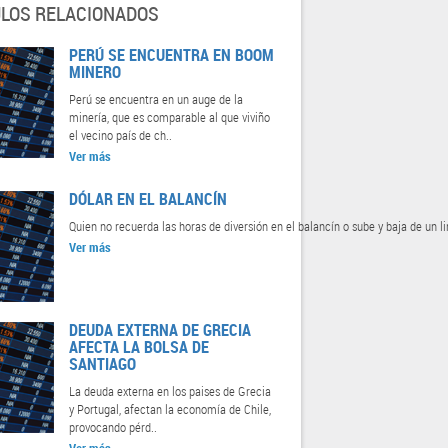
ULOS RELACIONADOS
PERÚ SE ENCUENTRA EN BOOM
MINERO
Perú se encuentra en un auge de la
minería, que es comparable al que viviño
el vecino país de ch..
Ver más
DÓLAR EN EL BALANCÍN
Quien no recuerda las horas de diversión en el balancín o sube y baja de un 
Ver más
DEUDA EXTERNA DE GRECIA
AFECTA LA BOLSA DE
SANTIAGO
La deuda externa en los paises de Grecia
y Portugal, afectan la economía de Chile,
provocando pérd..
Ver más