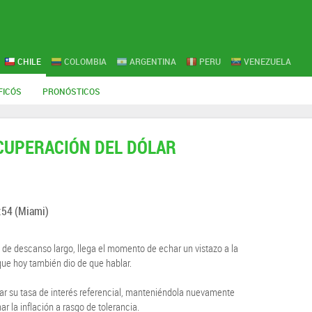
CHILE
COLOMBIA
ARGENTINA
PERU
VENEZUELA
FICÓS
PRONÓSTICOS
UPERACIÓN DEL DÓLAR
:54
(Miami)
de descanso largo, llega el momento de echar un vistazo a la
 que hoy también dio de que hablar.
car su tasa de interés referencial, manteniéndola nuevamente
ar la inflación a rasgo de tolerancia.