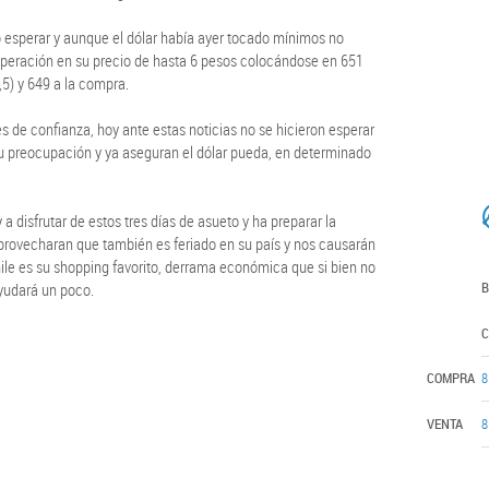
o esperar y aunque el dólar había ayer tocado mínimos no
uperación en su precio de hasta 6 pesos colocándose en 651
5) y 649 a la compra.
 de confianza, hoy ante estas noticias no se hicieron esperar
su preocupación y ya aseguran el dólar pueda, en determinado
disfrutar de estos tres días de asueto y ha preparar la
aprovecharan que también es feriado en su país y nos causarán
e es su shopping favorito, derrama económica que si bien no
B
yudará un poco.
C
COMPRA
8
VENTA
8