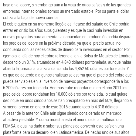
baja en el cobre, sin embargo aún a la vista de otros países y de las grandes
empresas internacionales somos un mercado estable. Por su parte el dólar
cotiza a la baja de nueva cuenta.
El cobre quien en su momento llegó a calificarse del salario de Chile podría
entrar en crisis los años subsiguientes y es que la casi nula inversión en
nuevos proyectos para aumentar la capacidad de producción podría disparar
los precios del cobre en la próxima década, ya que el precio actual no
concuerda con las necesidades de dinero para inversiones en el sector. Por
ejemplo, el día de hoy el cobre referencial en la Bolsa de Metales de Londres
descendió un 0.1%, situándose en 4,840 dólares por tonelada, aunque había
abierto la jornada a la alza alcanzando los 4,852.50 dólares por tonelada. Y
es que de acuerdo a algunos analistas se estima que el precio del cobre que
pueda ser viables en la inversión de nuevos proyectos correspondería a los
6.200 dólares por tonelada. Además cabe recordar que en el año 2011 los
precios del cobre rondaban los 10.000 dólares por tonelada, lo cual quiere
decir que en unos cinco años se han precipitado en más del 50%, llegando a
si menor precio en enero de este 2016 cuando tocó lo 4.318 dólares.
A pesar de lo anterior, Chile aún sigue siendo considerado un mercado
atractivo y estable. Y como muestra está el anuncio de la multinacional
FEMSA la cual ha dado a saber sus planes de convertir este país en una
plataforma para su desarrollo en Latinoamerica. De hecho uno de sus altos