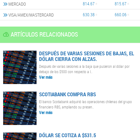
814.67
815.67
MERCADO
630.38
660.06
VISA/AMEX/MASTERCARD
ARTÍCULOS RELACIONADOS
DESPUÉS DE VARIAS SESIONES DE BAJAS, EL
DÓLAR CIERRA CON ALZAS.
Después de varias sesiones a la baja que pusieron al dólar por
debajo de los $500 con respecto a l..
Ver más
SCOTIABANK COMPRA RBS
El banco Scotiabank adquirió las operaciones chilenas del grupo
financiero RBS, ampliando su presen..
Ver más
DÓLAR SE COTIZA A $531.5