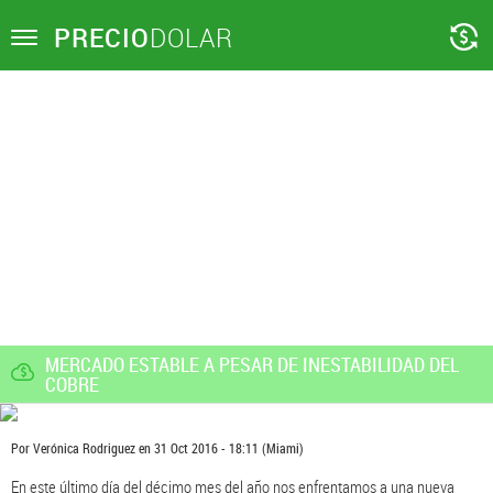
PRECIO
DOLAR
Toggle
navigation
MERCADO ESTABLE A PESAR DE INESTABILIDAD DEL
COBRE
Por
Verónica Rodriguez
en
31 Oct 2016 - 18:11
(Miami)
En este último día del décimo mes del año nos enfrentamos a una nueva