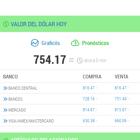
VALOR DEL DÓLAR HOY
Graficós
Pronósticos
754.17
ahora
0
min
BANCO
COMPRA
VENTA
816.47
816.47
BANCO CENTRAL
728.16
751.49
BANCOS
814.67
815.67
MERCADO
630.38
660.06
VISA/AMEX/MASTERCARD