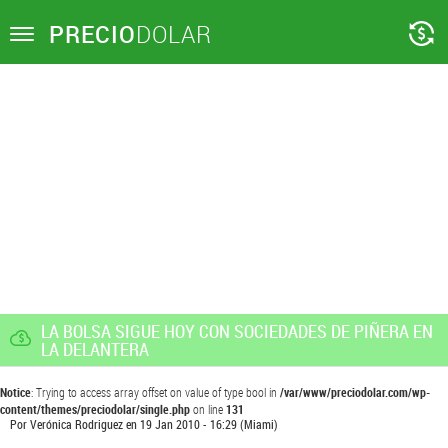
PRECIO
DOLAR
Toggle
navigation
LA BOLSA SIGUE HOY CON SOCIEDADES DE PIÑERA EN
LA DELANTERA
Notice
: Trying to access array offset on value of type bool in
/var/www/preciodolar.com/wp-
content/themes/preciodolar/single.php
on line
131
Por
Verónica Rodriguez
en
19 Jan 2010 - 16:29
(Miami)