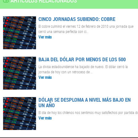
ARTÍCULOS RELACIONADOS
CINCO JORNADAS SUBIENDO: COBRE
El cobre culminó el viernes 12 de febrero de 2010 una jornada que
cerró una semana perfecta con ci..
Ver más
BAJA DEL DÓLAR POR MENOS DE LOS 500
La divisa estadounidense ha bajado de nuevo. El dólar cerró la
jornada de hoy con un retroceso de ..
Ver más
DÓLAR SE DESPLOMA A NIVEL MÁS BAJO EN
UN AÑO
El día de hoy los chilenos nos sentimos muy satisfechos por partida d
Ver más