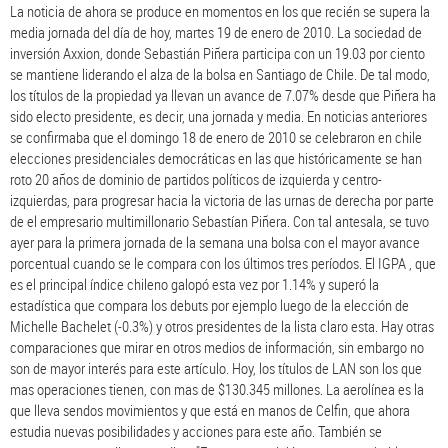
La noticia de ahora se produce en momentos en los que recién se supera la
media jornada del día de hoy, martes 19 de enero de 2010. La sociedad de
inversión Axxion, donde Sebastián Piñera participa con un 19.03 por ciento
se mantiene liderando el alza de la bolsa en Santiago de Chile. De tal modo,
los títulos de la propiedad ya llevan un avance de 7.07% desde que Piñera ha
sido electo presidente, es decir, una jornada y media. En noticias anteriores
se confirmaba que el domingo 18 de enero de 2010 se celebraron en chile
elecciones presidenciales democráticas en las que históricamente se han
roto 20 años de dominio de partidos políticos de izquierda y centro-
izquierdas, para progresar hacia la victoria de las urnas de derecha por parte
de el empresario multimillonario Sebastían Piñera. Con tal antesala, se tuvo
ayer para la primera jornada de la semana una bolsa con el mayor avance
porcentual cuando se le compara con los últimos tres períodos. El IGPA , que
es el principal índice chileno galopó esta vez por 1.14% y superó la
estadística que compara los debuts por ejemplo luego de la elección de
Michelle Bachelet (-0.3%) y otros presidentes de la lista claro esta. Hay otras
comparaciones que mirar en otros medios de información, sin embargo no
son de mayor interés para este artículo. Hoy, los títulos de LAN son los que
mas operaciones tienen, con mas de $130.345 millones. La aerolínea es la
que lleva sendos movimientos y que está en manos de Celfin, que ahora
estudia nuevas posibilidades y acciones para este año. También se