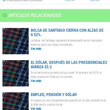
ARTÍCULOS RELACIONADOS
BOLSA DE SANTIAGO CIERRA CON ALZAS DE
0.52%.
La Bolsa de Santiago siguiendo el desempeño de los mercados
externos cerró con alzas considerabl..
Ver más
EL DÓLAR, DESPUÉS DE LAS PRESIDENCIALES
AVANZA $3.2
En el cierre de la jornada de hoy, lunes 18 de enero de 2010, el
dólar avanza en Chile con un aumen..
Ver más
EMPLEO, PENSIÓN Y DÓLAR
El trabajo es una constante preocupación en la vida, también lo es
la falta de él y cuando ha lle..
Ver más