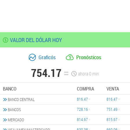
VALOR DEL DÓLAR HOY
Graficós
Pronósticos
754.17
ahora
0
min
BANCO
COMPRA
VENTA
816.47
816.47
BANCO CENTRAL
728.16
751.49
BANCOS
814.67
815.67
MERCADO
630.38
660.06
VISA/AMEX/MASTERCARD