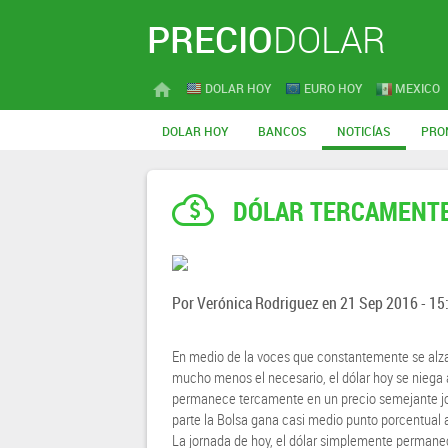
PRECIO
DOLAR
DOLAR HOY
EURO HOY
MEXICO
DOLAR HOY
BANCOS
NOTICÍAS
PRO
DÓLAR TERCAMENTE
Por
Verónica Rodriguez
en
21 Sep 2016 - 15
En medio de la voces que constantemente se alzan
mucho menos el necesario, el dólar hoy se niega
permanece tercamente en un precio semejante jor
parte la Bolsa gana casi medio punto porcentual al
La jornada de hoy, el dólar simplemente permanec