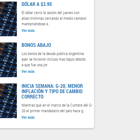
DÓLAR A $3.95
El dólar cerró la sesión del jueves con
alzas mínimas cercanas al medio centavo
manteniéndose e..
Ver más
BONOS ABAJO
Los bonos de la deuda pública Argentina
ayer se hicieron incluso mas bajos debido
a que fue una jor..
Ver más
INICIA SEMANA: G-20, MENOR
INFLACIÓN Y TIPO DE CAMBIO
CORRECTO
Mientras que en el marco de la Cumbre del G-
20 el primer mandatario del país hace g..
Ver más