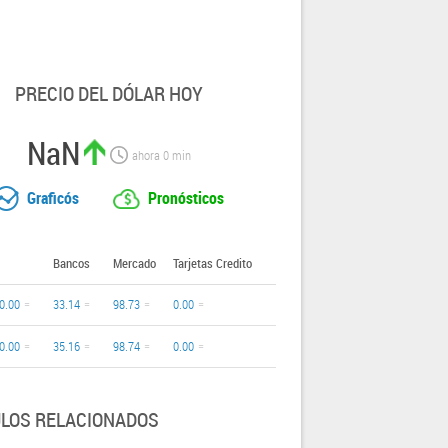
PRECIO DEL DÓLAR HOY
NaN
ahora
0
min
Graficós
Pronósticos
Bancos
Mercado
Tarjetas Credito
0.00
33.14
98.73
0.00
0.00
35.16
98.74
0.00
ULOS RELACIONADOS