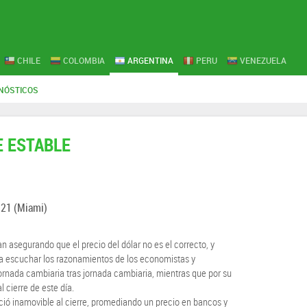
CHILE
COLOMBIA
ARGENTINA
PERU
VENEZUELA
NÓSTICOS
 ESTABLE
:21
(Miami)
 asegurando que el precio del dólar no es el correcto, y
 a escuchar los razonamientos de los economistas y
nada cambiaria tras jornada cambiaria, mientras que por su
 cierre de este día.
ió inamovible al cierre, promediando un precio en bancos y