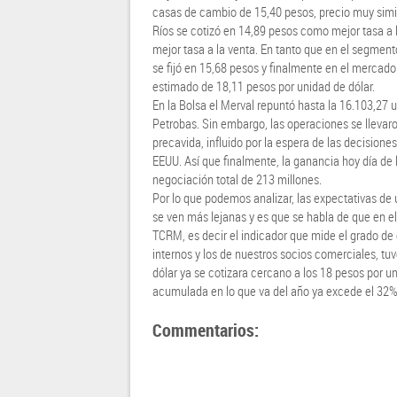
casas de cambio de 15,40 pesos, precio muy simil
Ríos se cotizó en 14,89 pesos como mejor tasa 
mejor tasa a la venta. En tanto que en el segment
se fijó en 15,68 pesos y finalmente en el mercad
estimado de 18,11 pesos por unidad de dólar.
En la Bolsa el Merval repuntó hasta la 16.103,27 
Petrobas. Sin embargo, las operaciones se lleva
precavida, influido por la espera de las decisione
EEUU. Así que finalmente, la ganancia hoy día de
negociación total de 213 millones.
Por lo que podemos analizar, las expectativas de
se ven más lejanas y es que se habla de que en el
TCRM, es decir el indicador que mide el grado de 
internos y los de nuestros socios comerciales, tu
dólar ya se cotizara cercano a los 18 pesos por u
acumulada en lo que va del año ya excede el 32%
Commentarios: