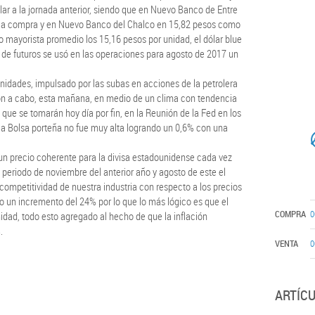
ar a la jornada anterior, siendo que en Nuevo Banco de Entre
a la compra y en Nuevo Banco del Chalco en 15,82 pesos como
o mayorista promedio los 15,16 pesos por unidad, el dólar blue
o de futuros se usó en las operaciones para agosto de 2017 un
unidades, impulsado por las subas en acciones de la petrolera
ron a cabo, esta mañana, en medio de un clima con tendencia
s que se tomarán hoy día por fin, en la Reunión de la Fed en los
 la Bolsa porteña no fue muy alta logrando un 0,6% con una
 un precio coherente para la divisa estadounidense cada vez
 periodo de noviembre del anterior año y agosto de este el
competitividad de nuestra industria con respecto a los precios
vo un incremento del 24% por lo que lo más lógico es que el
COMPRA
0
nidad, todo esto agregado al hecho de que la inflación
.
VENTA
0
ARTÍC