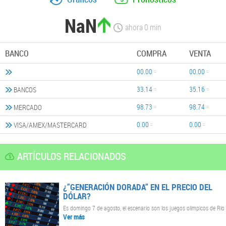
NaN
ahora
0
min
BANCO
COMPRA
VENTA
00.00
00.00
33.14
35.16
BANCOS
98.73
98.74
MERCADO
0.00
0.00
VISA/AMEX/MASTERCARD
ARTÍCULOS RELACIONADOS
¿”GENERACIÓN DORADA” EN EL PRECIO DEL
DÓLAR?
Es domingo 7 de agosto, el escenario son los juegos olímpicos de Río 
Ver más