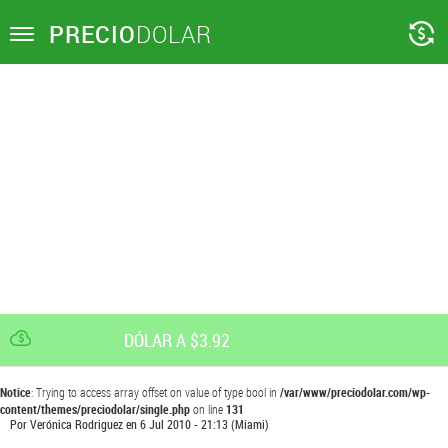
PRECIO
DOLAR
Toggle
navigation
DÓLAR A $3.92
Notice
: Trying to access array offset on value of type bool in
/var/www/preciodolar.com/wp-
content/themes/preciodolar/single.php
on line
131
Por
Verónica Rodriguez
en
6 Jul 2010 - 21:13
(Miami)