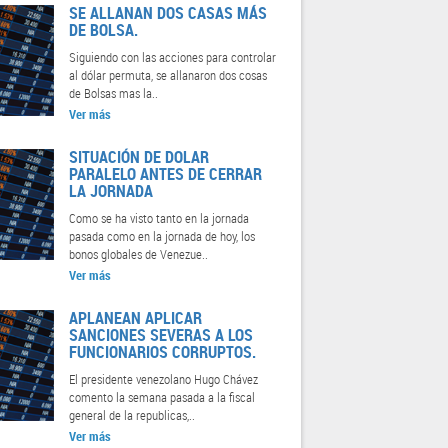
SE ALLANAN DOS CASAS MÁS
DE BOLSA.
Siguiendo con las acciones para controlar
al dólar permuta, se allanaron dos cosas
de Bolsas mas la..
Ver más
SITUACIÓN DE DOLAR
PARALELO ANTES DE CERRAR
LA JORNADA
Como se ha visto tanto en la jornada
pasada como en la jornada de hoy, los
bonos globales de Venezue..
Ver más
APLANEAN APLICAR
SANCIONES SEVERAS A LOS
FUNCIONARIOS CORRUPTOS.
El presidente venezolano Hugo Chávez
comento la semana pasada a la fiscal
general de la republicas,..
Ver más