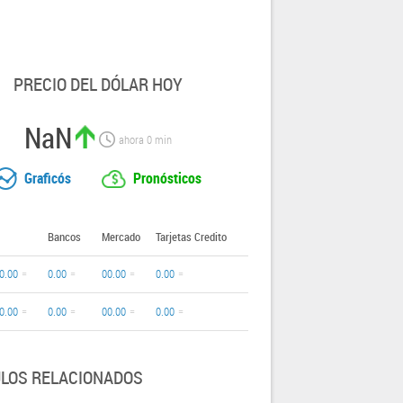
PRECIO DEL DÓLAR HOY
NaN
ahora
0
min
Graficós
Pronósticos
Bancos
Mercado
Tarjetas Credito
0.00
0.00
00.00
0.00
0.00
0.00
00.00
0.00
ULOS RELACIONADOS