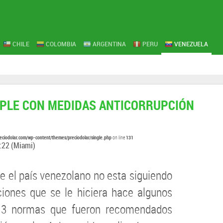
CHILE
COLOMBIA
ARGENTINA
PERU
VENEZUELA
PLE CON MEDIDAS ANTICORRUPCIÓN
eciodolar.com/wp-content/themes/preciodolar/single.php
131
on line
:22
(Miami)
e el país venezolano no esta siguiendo
iones que se le hiciera hace algunos
13 normas que fueron recomendados