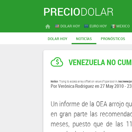
PRECIO
DOLAR
DOLAR HOY
EURO HOY
MEXICO
DOLAR HOY
NOTICÍAS
PRONÓSTICOS
VENEZUELA NO CUM
Notice
/var/www/pr
: Trying to access array offset on value of type bool in
Por
Verónica Rodriguez
en
27 May 2010 - 23
Un informe de la OEA arrojo qu
en gran parte las recomendac
meses, puesto que de las 1