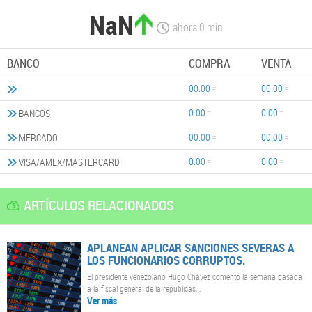
NaN
ahora
0
min
BANCO
COMPRA
VENTA
00.00
00.00
0.00
0.00
BANCOS
00.00
00.00
MERCADO
0.00
0.00
VISA/AMEX/MASTERCARD
ARTÍCULOS RELACIONADOS
APLANEAN APLICAR SANCIONES SEVERAS A
LOS FUNCIONARIOS CORRUPTOS.
El presidente venezolano Hugo Chávez comento la semana pasada
a la fiscal general de la republicas,..
Ver más