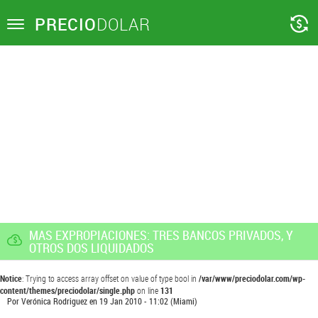
PRECIO
DOLAR
Toggle
navigation
MAS EXPROPIACIONES: TRES BANCOS PRIVADOS, Y
OTROS DOS LIQUIDADOS
Notice
: Trying to access array offset on value of type bool in
/var/www/preciodolar.com/wp-
content/themes/preciodolar/single.php
on line
131
Por
Verónica Rodriguez
en
19 Jan 2010 - 11:02
(Miami)