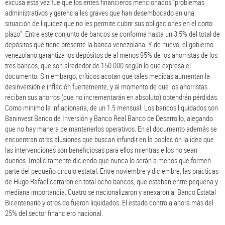
excusa esta vez fue que los entes financieros mencionados "problemas
administrativos y gerencia les graves que han desembocado en una
situación de liquidez que no les permite cubrir sus obligaciones en el corto
plazo". Entre este conjunto de bancos se conforma hasta un 3.5% del total de
depósitos que tiene presente la banca venezolana. Y de nuevo, el gobierno
venezolano garantiza los depósitos de al menos 95% de los ahorristas de los
tres bancos, que son alrededor de 150.000 según lo que expresa el
documento. Sin embargo, críticos acotan que tales medidas aumentan la
desinversión e inflación fuertemente, y al momento de que los ahorristas
reciban sus ahorros (que no incrementarán en absoluto) obtendrán pérdidas.
Como mínimo la inflacionaria, de un 1.5 mensual. Los bancos liquidados son
Baninvest Banco de Inversión y Banco Real Banco de Desarrollo, alegando
que no hay manera de mantenerlos operativos. En el documento además se
encuentran otras alusiones que buscan infundir en la población la idea que
las intervenciones son beneficiosas para ellos mientras ellos no sean
dueños. Implícitamente diciendo que nunca lo serán a menos que formen
parte del pequeño círculo estatal. Entre noviembre y diciembre, las prácticas
de Hugo Rafael cerraron en total ocho bancos, que estaban entre pequeña y
mediana importancia. Cuatro se nacionalizaron y anexaron al Banco Estatal
Bicentenario y otros do fueron liquidados. El estado controla ahora más del
25% del sector financiero nacional.