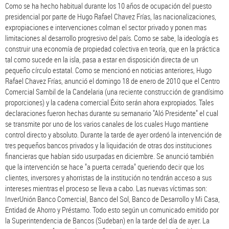
Como se ha hecho habitual durante los 10 años de ocupación del puesto
presidencial por parte de Hugo Rafael Chavez Frías, las nacionalizaciones,
expropiaciones e intervenciones colman el sector privado y ponen mas
limitaciones al desarrollo progresivo del país. Como se sabe, la ideología es
construir una economía de propiedad colectiva en teoría, que en la práctica
tal como sucede en la isla, pasa a estar en disposición directa de un
pequeño círculo estatal. Como se mencionó en noticias anteriores, Hugo
Rafael Chavez Frías, anunció el domingo 18 de enero de 2010 que el Centro
Comercial Sambil de la Candelaria (una reciente construcción de grandísimo
proporciones) y la cadena comercial Éxito serán ahora expropiados. Tales
declaraciones fueron hechas durante su semanario "Aló Presidente" el cual
se transmite por uno de los varios canales de los cuales Hugo mantiene
control directo y absoluto. Durante la tarde de ayer ordenó la intervención de
tres pequeños bancos privados y la liquidación de otras dos instituciones
financieras que habían sido usurpadas en diciembre. Se anunció también
que la intervención se hace "a puerta cerrada" queriendo decir que los
clientes, inversores y ahorristas de la institución no tendrán acceso a sus
intereses mientras el proceso se lleva a cabo. Las nuevas víctimas son:
InverUnión Banco Comercial, Banco del Sol, Banco de Desarrollo y Mi Casa,
Entidad de Ahorro y Préstamo. Todo esto según un comunicado emitido por
la Superintendencia de Bancos (Sudeban) en la tarde del día de ayer. La