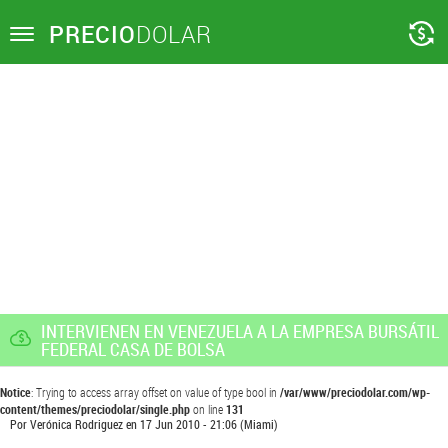
PRECIO
DOLAR
Toggle
navigation
INTERVIENEN EN VENEZUELA A LA EMPRESA BURSÁTIL
FEDERAL CASA DE BOLSA
Notice
: Trying to access array offset on value of type bool in
/var/www/preciodolar.com/wp-
content/themes/preciodolar/single.php
on line
131
Por
Verónica Rodriguez
en
17 Jun 2010 - 21:06
(Miami)