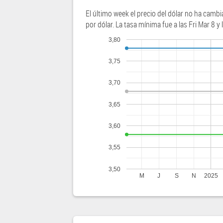
El último week el precio del dólar no ha cambi
por dólar. La tasa mínima fue a las Fri Mar 8 y
3,80
3,75
3,70
3,65
3,60
3,55
3,50
M
J
S
N
2025