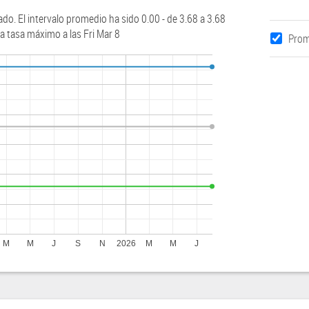
ado. El intervalo promedio ha sido 0.00 - de 3.68 a 3.68
 la tasa máximo a las Fri Mar 8
Prom
M
M
J
S
N
2026
M
M
J