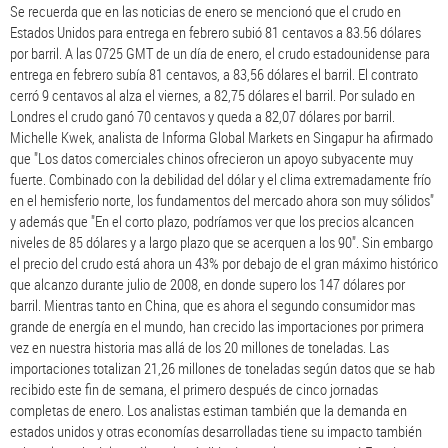
Se recuerda que en las noticias de enero se mencionó que el crudo en
Estados Unidos para entrega en febrero subió 81 centavos a 83.56 dólares
por barril. A las 0725 GMT de un día de enero, el crudo estadounidense para
entrega en febrero subía 81 centavos, a 83,56 dólares el barril. El contrato
cerró 9 centavos al alza el viernes, a 82,75 dólares el barril. Por sulado en
Londres el crudo ganó 70 centavos y queda a 82,07 dólares por barril.
Michelle Kwek, analista de Informa Global Markets en Singapur ha afirmado
que "Los datos comerciales chinos ofrecieron un apoyo subyacente muy
fuerte. Combinado con la debilidad del dólar y el clima extremadamente frío
en el hemisferio norte, los fundamentos del mercado ahora son muy sólidos"
y además que "En el corto plazo, podríamos ver que los precios alcancen
niveles de 85 dólares y a largo plazo que se acerquen a los 90". Sin embargo
el precio del crudo está ahora un 43% por debajo de el gran máximo histórico
que alcanzo durante julio de 2008, en donde supero los 147 dólares por
barril. Mientras tanto en China, que es ahora el segundo consumidor mas
grande de energía en el mundo, han crecido las importaciones por primera
vez en nuestra historia mas allá de los 20 millones de toneladas. Las
importaciones totalizan 21,26 millones de toneladas según datos que se hab
recibido este fin de semana, el primero después de cinco jornadas
completas de enero. Los analistas estiman también que la demanda en
estados unidos y otras economías desarrolladas tiene su impacto también