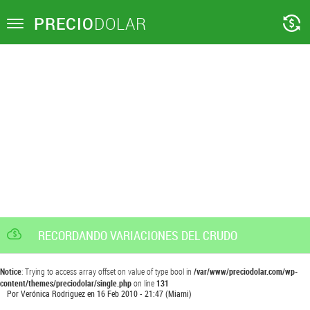
PRECIO
DOLAR
Toggle
navigation
RECORDANDO VARIACIONES DEL CRUDO
Notice
: Trying to access array offset on value of type bool in
/var/www/preciodolar.com/wp-
content/themes/preciodolar/single.php
on line
131
Por
Verónica Rodriguez
en
16 Feb 2010 - 21:47
(Miami)