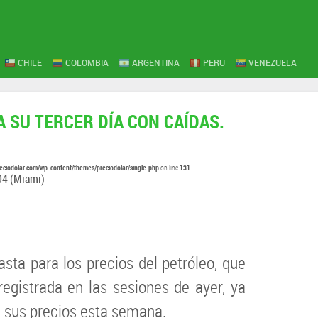
CHILE
COLOMBIA
ARGENTINA
PERU
VENEZUELA
 SU TERCER DÍA CON CAÍDAS.
eciodolar.com/wp-content/themes/preciodolar/single.php
131
on line
04
(Miami)
sta para los precios del petróleo, que
registrada en las sesiones de ayer, ya
 sus precios esta semana.