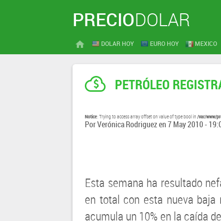
PRECIO
DOLAR
DOLAR HOY
EURO HOY
MEXICO
PETRÓLEO REGISTRA
Notice
/var/www/pr
: Trying to access array offset on value of type bool in
Por
Verónica Rodriguez
en
7 May 2010 - 19:
Esta semana ha resultado nefa
en total con esta nueva baja 
acumula un 10% en la caída de